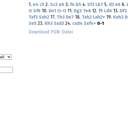
1.
e4
c5
2.
Sc3
a6
3.
f4
b5
4.
Sf3
Lb7
5.
d3
e6
6.
O
Sf6
10.
De1
O-O
11.
Dg3
Te8
12.
f5
Ld6
13.
Df2
Txf3
Sxh2
17.
Th3
De7
18.
Txh2
Lxh2+
19.
Kxh2
D
Se5
23.
Kh3
Sxd3
24.
cxd4
Sxf4+
0-1
Download PGN-Datei