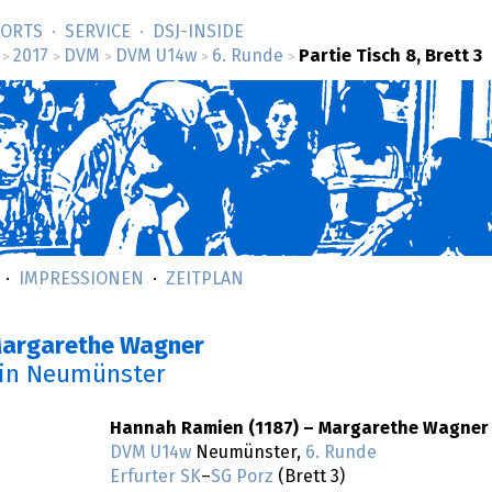
SORTS
SERVICE
DSJ-­INSIDE
2017
DVM
DVM U14w
6. Runde
Partie Tisch 8, Brett 3
>
>
>
>
>
IMPRESSIONEN
ZEITPLAN
Margarethe Wagner
in Neumünster
Hannah Ramien (1187) – Margarethe Wagner 
DVM U14w
Neumünster,
6. Runde
Erfurter SK
–
SG Porz
(Brett 3)