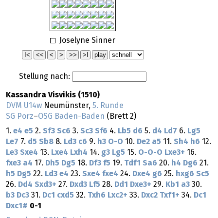
Joselyne Sinner
Stellung nach:
Kassandra Visvikis (1510)
DVM U14w
Neumünster,
5. Runde
SG Porz
–
OSG Baden-Baden
(Brett 2)
1.
e4
e5
2.
Sf3
Sc6
3.
Sc3
Sf6
4.
Lb5
d6
5.
d4
Ld7
6.
Lg5
Le7
7.
d5
Sb8
8.
Ld3
c6
9.
h3
O-O
10.
De2
a5
11.
Sh4
h6
12.
Le3
Sxe4
13.
Lxe4
Lxh4
14.
g3
Lg5
15.
O-O-O
Lxe3+
16.
fxe3
a4
17.
Dh5
Dg5
18.
Df3
f5
19.
Tdf1
Sa6
20.
h4
Dg6
21.
h5
Dg5
22.
Ld3
e4
23.
Sxe4
fxe4
24.
Dxe4
g6
25.
hxg6
Sc5
26.
Dd4
Sxd3+
27.
Dxd3
Lf5
28.
Dd1
Dxe3+
29.
Kb1
a3
30.
b3
Dc3
31.
Dc1
cxd5
32.
Txh6
Lxc2+
33.
Dxc2
Txf1+
34.
Dc1
Dxc1#
0-1