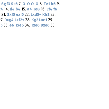
.
Sgf3
Sc6
7.
O-O
O-O
8.
Te1
h6
9.
c4
14.
d4
b4
15.
a4
Te8
16.
Lf4
f6
5
21.
Sxf5
exf5
22.
Lxd5+
Kh8
23.
7.
Dxg4
Lxf2+
28.
Kg2
Lxe1
29.
d5
33.
e6
Txe6
34.
Txe6
Dxe6
35.