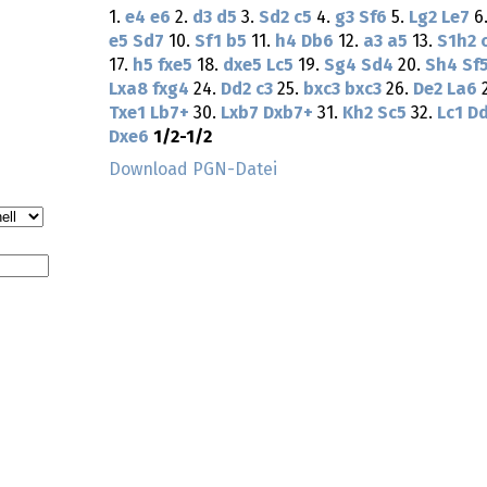
1.
e4
e6
2.
d3
d5
3.
Sd2
c5
4.
g3
Sf6
5.
Lg2
Le7
6
e5
Sd7
10.
Sf1
b5
11.
h4
Db6
12.
a3
a5
13.
S1h2
17.
h5
fxe5
18.
dxe5
Lc5
19.
Sg4
Sd4
20.
Sh4
Sf
Lxa8
fxg4
24.
Dd2
c3
25.
bxc3
bxc3
26.
De2
La6
2
Txe1
Lb7+
30.
Lxb7
Dxb7+
31.
Kh2
Sc5
32.
Lc1
D
Dxe6
1/2-1/2
Download PGN-Datei