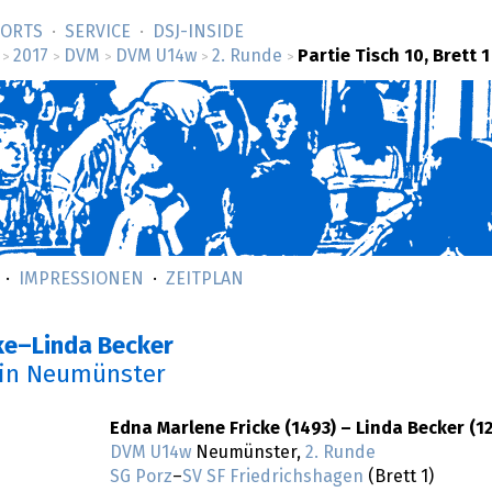
SORTS
SERVICE
DSJ-­INSIDE
2017
DVM
DVM U14w
2. Runde
Partie Tisch 10, Brett 1
>
>
>
>
>
IMPRESSIONEN
ZEITPLAN
cke–Linda Becker
in Neumünster
Edna Marlene Fricke (1493) – Linda Becker (1
DVM U14w
Neumünster,
2. Runde
SG Porz
–
SV SF Friedrichshagen
(Brett 1)