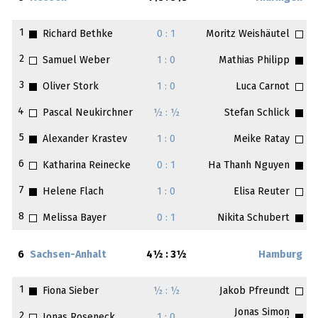
1
Richard Bethke
0 : 1
Moritz Weishäutel
2
Samuel Weber
1 : 0
Mathias Philipp
3
Oliver Stork
1 : 0
Luca Carnot
4
Pascal Neukirchner
½ : ½
Stefan Schlick
5
Alexander Krastev
1 : 0
Meike Ratay
6
Katharina Reinecke
0 : 1
Ha Thanh Nguyen
7
Helene Flach
1 : 0
Elisa Reuter
8
Melissa Bayer
0 : 1
Nikita Schubert
6
Sachsen-Anhalt
4½ : 3½
Hamburg
1
Fiona Sieber
½ : ½
Jakob Pfreundt
Jonas Simon
2
Jonas Roseneck
1 : 0