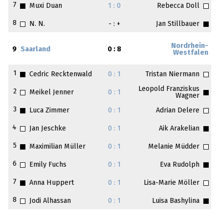
7
Muxi Duan
1 : 0
Rebecca Doll
8
N. N.
- : +
Jan Stillbauer
Nordrhein-
9
Saarland
0 : 8
Westfalen
1
Cedric Recktenwald
0 : 1
Tristan Niermann
Leopold Franziskus
2
Meikel Jenner
0 : 1
Wagner
3
Luca Zimmer
0 : 1
Adrian Delere
4
Jan Jeschke
0 : 1
Aik Arakelian
5
Maximilian Müller
0 : 1
Melanie Müdder
6
Emily Fuchs
0 : 1
Eva Rudolph
7
Anna Huppert
0 : 1
Lisa-Marie Möller
8
Jodi Alhassan
0 : 1
Luisa Bashylina