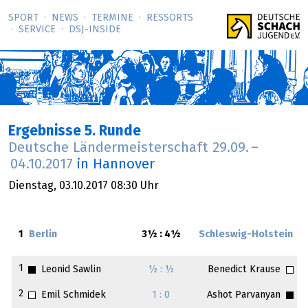
SPORT
NEWS
TERMINE
RESSORTS
SERVICE
DSJ-­INSIDE
Ergebnisse 5. Runde
Deutsche Ländermeisterschaft
29.09.
–
04.10.2017
in Hannover
Dienstag,
03.10.2017
08:30 Uhr
1
Berlin
3½ : 4½
Schleswig-Holstein
1
Leonid Sawlin
½ : ½
Benedict Krause
2
Emil Schmidek
1 : 0
Ashot Parvanyan