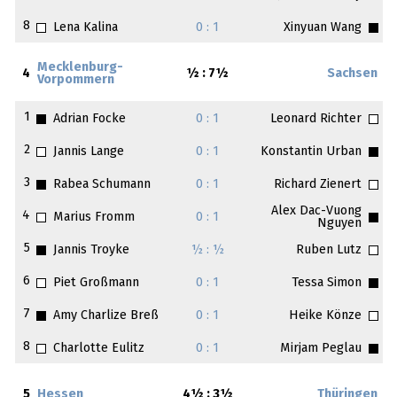
8
Lena Kalina
0 : 1
Xinyuan Wang
Mecklenburg-
4
½ : 7½
Sachsen
Vorpommern
1
Adrian Focke
0 : 1
Leonard Richter
2
Jannis Lange
0 : 1
Konstantin Urban
3
Rabea Schumann
0 : 1
Richard Zienert
Alex Dac-Vuong
4
Marius Fromm
0 : 1
Nguyen
5
Jannis Troyke
½ : ½
Ruben Lutz
6
Piet Großmann
0 : 1
Tessa Simon
7
Amy Charlize Breß
0 : 1
Heike Könze
8
Charlotte Eulitz
0 : 1
Mirjam Peglau
5
Hessen
4½ : 3½
Thüringen