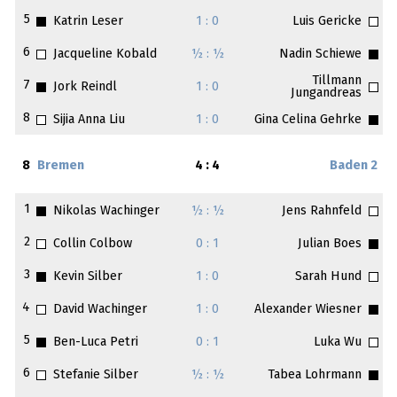
5
Katrin Leser
1 : 0
Luis Gericke
6
Jacqueline Kobald
½ : ½
Nadin Schiewe
Tillmann
7
Jork Reindl
1 : 0
Jungandreas
8
Sijia Anna Liu
1 : 0
Gina Celina Gehrke
8
Bremen
4 : 4
Baden 2
1
Nikolas Wachinger
½ : ½
Jens Rahnfeld
2
Collin Colbow
0 : 1
Julian Boes
3
Kevin Silber
1 : 0
Sarah Hund
4
David Wachinger
1 : 0
Alexander Wiesner
5
Ben-Luca Petri
0 : 1
Luka Wu
6
Stefanie Silber
½ : ½
Tabea Lohrmann