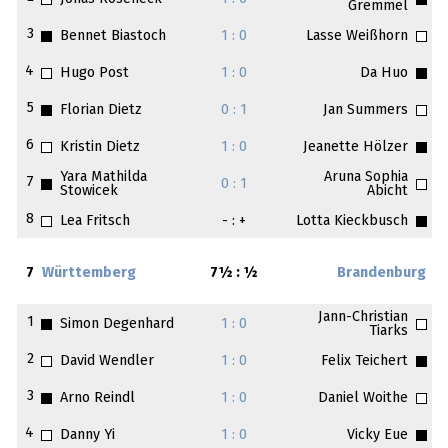
Gremmel
3
Bennet Biastoch
1 : 0
Lasse Weißhorn
4
Hugo Post
1 : 0
Da Huo
5
Florian Dietz
0 : 1
Jan Summers
6
Kristin Dietz
1 : 0
Jeanette Hölzer
Yara Mathilda
Aruna Sophia
7
0 : 1
Stowicek
Abicht
8
Lea Fritsch
- : +
Lotta Kieckbusch
7
Württemberg
7½ : ½
Brandenburg
Jann-Christian
1
Simon Degenhard
1 : 0
Tiarks
2
David Wendler
1 : 0
Felix Teichert
3
Arno Reindl
1 : 0
Daniel Woithe
4
Danny Yi
1 : 0
Vicky Eue