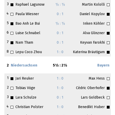
3
Raphael Lagunow
½ : ½
Martin Kololli
4
Paula Wiesner
0 : 1
Daniel Kopylov
5
Bao Anh Le Bui
½ : ½
Inken Köhler
6
Luise Schnabel
0 : 1
Alva Glinzner
7
Nam Tham
0 : 1
Keyvan Farokhi
8
Lepu Coco Zhou
1 : 0
Katerina Bräutigam
2
Niedersachsen
5½ : 2½
Bayern
1
Jari Reuker
1 : 0
Max Hess
2
Tobias Vöge
1 : 0
Cédric Oberhofer
3
Lara Schulze
0 : 1
Lars Goldbeck
4
Christian Polster
1 : 0
Benedikt Huber