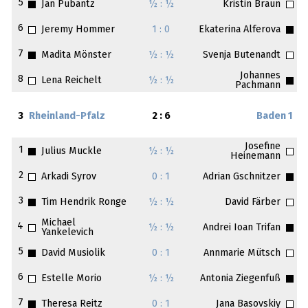
5
Jan Pubantz
½ : ½
Kristin Braun
6
Jeremy Hommer
1 : 0
Ekaterina Alferova
7
Madita Mönster
½ : ½
Svenja Butenandt
Johannes
8
Lena Reichelt
½ : ½
Pachmann
3
Rheinland-Pfalz
2 : 6
Baden 1
Josefine
1
Julius Muckle
½ : ½
Heinemann
2
Arkadi Syrov
0 : 1
Adrian Gschnitzer
3
Tim Hendrik Ronge
½ : ½
David Färber
Michael
4
½ : ½
Andrei Ioan Trifan
Yankelevich
5
David Musiolik
0 : 1
Annmarie Mütsch
6
Estelle Morio
½ : ½
Antonia Ziegenfuß
7
Theresa Reitz
0 : 1
Jana Basovskiy