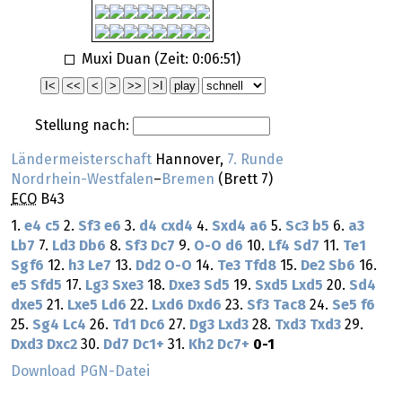
Muxi Duan (Zeit:
0:06:51
)
Stellung nach:
Ländermeisterschaft
Hannover,
7. Runde
Nordrhein-Westfalen
–
Bremen
(Brett 7)
ECO
B43
1.
e4
c5
2.
Sf3
e6
3.
d4
cxd4
4.
Sxd4
a6
5.
Sc3
b5
6.
a3
Lb7
7.
Ld3
Db6
8.
Sf3
Dc7
9.
O-O
d6
10.
Lf4
Sd7
11.
Te1
Sgf6
12.
h3
Le7
13.
Dd2
O-O
14.
Te3
Tfd8
15.
De2
Sb6
16.
e5
Sfd5
17.
Lg3
Sxe3
18.
Dxe3
Sd5
19.
Sxd5
Lxd5
20.
Sd4
dxe5
21.
Lxe5
Ld6
22.
Lxd6
Dxd6
23.
Sf3
Tac8
24.
Se5
f6
25.
Sg4
Lc4
26.
Td1
Dc6
27.
Dg3
Lxd3
28.
Txd3
Txd3
29.
Dxd3
Dxc2
30.
Dd7
Dc1+
31.
Kh2
Dc7+
0-1
Download PGN-Datei