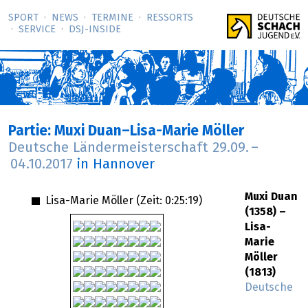
SPORT
NEWS
TERMINE
RESSORTS
SERVICE
DSJ-­INSIDE
Partie: Muxi Duan–Lisa-Marie Möller
Deutsche Ländermeisterschaft
29.09.
–
04.10.2017
in Hannover
Muxi Duan
Lisa-Marie Möller (Zeit:
0:25:19
)
(1358) –
Lisa-
Marie
Möller
(1813)
Deutsche