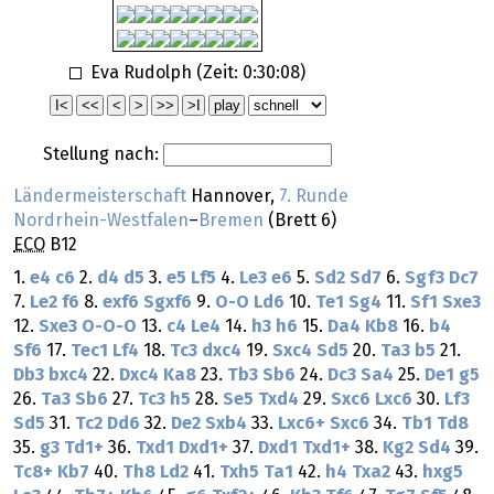
Eva Rudolph (Zeit:
0:30:08
)
Stellung nach:
Ländermeisterschaft
Hannover,
7. Runde
Nordrhein-Westfalen
–
Bremen
(Brett 6)
ECO
B12
1.
e4
c6
2.
d4
d5
3.
e5
Lf5
4.
Le3
e6
5.
Sd2
Sd7
6.
Sgf3
Dc7
7.
Le2
f6
8.
exf6
Sgxf6
9.
O-O
Ld6
10.
Te1
Sg4
11.
Sf1
Sxe3
12.
Sxe3
O-O-O
13.
c4
Le4
14.
h3
h6
15.
Da4
Kb8
16.
b4
Sf6
17.
Tec1
Lf4
18.
Tc3
dxc4
19.
Sxc4
Sd5
20.
Ta3
b5
21.
Db3
bxc4
22.
Dxc4
Ka8
23.
Tb3
Sb6
24.
Dc3
Sa4
25.
De1
g5
26.
Ta3
Sb6
27.
Tc3
h5
28.
Se5
Txd4
29.
Sxc6
Lxc6
30.
Lf3
Sd5
31.
Tc2
Dd6
32.
De2
Sxb4
33.
Lxc6+
Sxc6
34.
Tb1
Td8
35.
g3
Td1+
36.
Txd1
Dxd1+
37.
Dxd1
Txd1+
38.
Kg2
Sd4
39.
Tc8+
Kb7
40.
Th8
Ld2
41.
Txh5
Ta1
42.
h4
Txa2
43.
hxg5