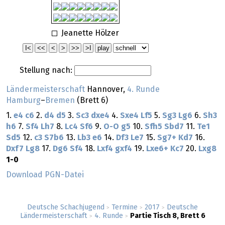
Jeanette Hölzer
Stellung nach:
Ländermeisterschaft
Hannover,
4. Runde
Hamburg
–
Bremen
(Brett 6)
1.
e4
c6
2.
d4
d5
3.
Sc3
dxe4
4.
Sxe4
Lf5
5.
Sg3
Lg6
6.
Sh3
h6
7.
Sf4
Lh7
8.
Lc4
Sf6
9.
O-O
g5
10.
Sfh5
Sbd7
11.
Te1
Sd5
12.
c3
S7b6
13.
Lb3
e6
14.
Df3
Le7
15.
Sg7+
Kd7
16.
Dxf7
Lg8
17.
Dg6
Sf4
18.
Lxf4
gxf4
19.
Lxe6+
Kc7
20.
Lxg8
1-0
Download PGN-Datei
Deutsche Schachjugend
Termine
2017
Deutsche
>
>
>
Ländermeisterschaft
4. Runde
Partie Tisch 8, Brett 6
>
>