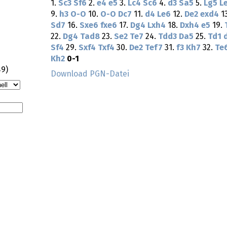
1.
Sc3
Sf6
2.
e4
e5
3.
Lc4
Sc6
4.
d3
Sa5
5.
Lg5
L
9.
h3
O-O
10.
O-O
Dc7
11.
d4
Le6
12.
De2
exd4
1
Sd7
16.
Sxe6
fxe6
17.
Dg4
Lxh4
18.
Dxh4
e5
19.
22.
Dg4
Tad8
23.
Se2
Te7
24.
Tdd3
Da5
25.
Td1
Sf4
29.
Sxf4
Txf4
30.
De2
Tef7
31.
f3
Kh7
32.
Te
Kh2
0-1
49
)
Download PGN-Datei