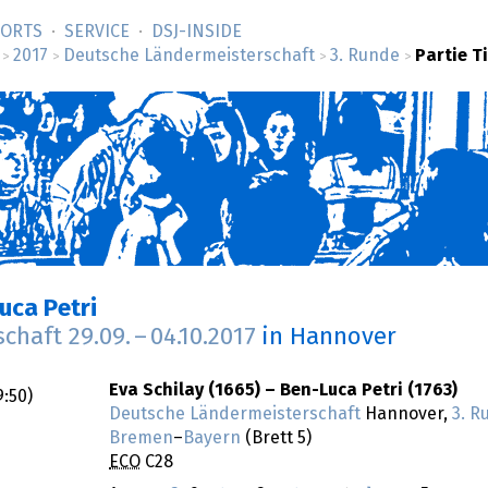
SORTS
SERVICE
DSJ-­INSIDE
2017
Deutsche Ländermeisterschaft
3. Runde
Partie Ti
>
>
>
>
uca Petri
schaft
29.09.
–
04.10.2017
in Hannover
Eva Schilay (1665) – Ben-Luca Petri (1763)
9:50
)
Deutsche Ländermeisterschaft
Hannover,
3. R
Bremen
–
Bayern
(Brett 5)
ECO
C28