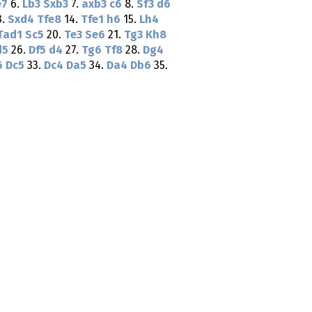
e7
6.
Lb3
Sxb3
7.
axb3
c6
8.
Sf3
d6
3.
Sxd4
Tfe8
14.
Tfe1
h6
15.
Lh4
Tad1
Sc5
20.
Te3
Se6
21.
Tg3
Kh8
d5
26.
Df5
d4
27.
Tg6
Tf8
28.
Dg4
6
Dc5
33.
Dc4
Da5
34.
Da4
Db6
35.