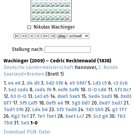
Nikolas Wachinger
Stellung nach:
Wachinger (2009) – Cedric Recktenwald (1838)
Deutsche Ländermeisterschaft
Hannover,
2. Runde
Saarland
–
Bremen
(Brett 1)
1.
e4
e6
2.
d4
d5
3.
Sd2
Sf6
4.
e5
Sfd7
5.
Ld3
c5
6.
c3
Sc6
7.
Se2
cxd4
8.
cxd4
f6
9.
exf6
Sxf6
10.
O-O
Ld6
11.
Sf3
Dc7
12.
h3
O-O
13.
Le3
e5
14.
dxe5
Sxe5
15.
Sed4
Sxd3
16.
Dxd3
Df7
17.
Sf5
Lxf5
18.
Dxf5
a6
19.
Sg5
Dd7
20.
Dxd7
Sxd7
21.
Tad1
Sf6
22.
Ld4
h6
23.
Sf3
Tad8
24.
Td3
Sh5
25.
g3
Tf7
26.
Kg2
Te7
27.
Te1
Txe1
28.
Sxe1
Lc7
29.
Sc2
g6
30.
Tb3
Tb8
31.
Se3
1-0
Download PGN-Datei