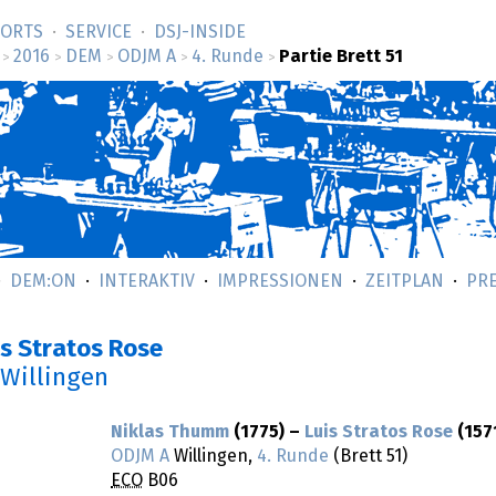
SORTS
SERVICE
DSJ-­INSIDE
2016
DEM
ODJM A
4. Runde
Partie Brett 51
>
>
>
>
>
DEM:ON
INTERAKTIV
IMPRESSIONEN
ZEITPLAN
PR
s Stratos Rose
 Willingen
Niklas Thumm
(1775) –
Luis Stratos Rose
(157
ODJM A
Willingen,
4. Runde
(Brett 51)
ECO
B06