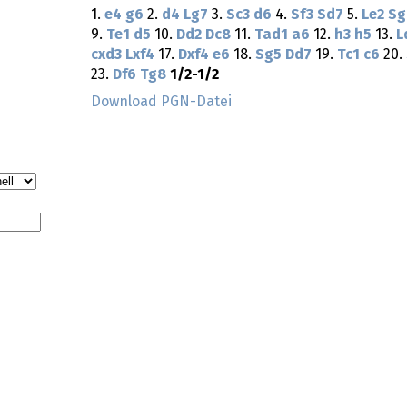
1.
e4
g6
2.
d4
Lg7
3.
Sc3
d6
4.
Sf3
Sd7
5.
Le2
Sg
9.
Te1
d5
10.
Dd2
Dc8
11.
Tad1
a6
12.
h3
h5
13.
L
cxd3
Lxf4
17.
Dxf4
e6
18.
Sg5
Dd7
19.
Tc1
c6
20.
23.
Df6
Tg8
1/2-1/2
Download PGN-Datei