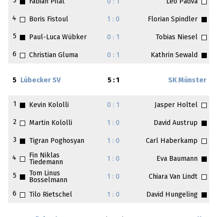
3
Fabian Pilat
0 : 1
Leo Padva
4
Boris Fistoul
1 : 0
Florian Spindler
5
Paul-Luca Wübker
0 : 1
Tobias Niesel
6
Christian Gluma
0 : 1
Kathrin Sewald
5
Lübecker SV
5 : 1
SK Münster
1
Kevin Kololli
0 : 1
Jasper Holtel
2
Martin Kololli
1 : 0
David Austrup
3
Tigran Poghosyan
1 : 0
Carl Haberkamp
Fin Niklas
4
1 : 0
Eva Baumann
Tiedemann
Tom Linus
5
1 : 0
Chiara Van Lindt
Bosselmann
6
Tilo Rietschel
1 : 0
David Hungeling