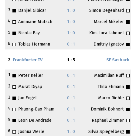
3
Danijel Gibicar
1 : 0
Simon Degenhard
4
Annmarie Mütsch
1 : 0
Marcel Mikeler
5
Nicolai Bay
1 : 0
Kim-Luca Lahouel
6
Tobias Hermann
0 : 1
Dmitriy Ignatov
2
Frankfurter TV
1 : 5
SF Sasbach
1
Peter Keller
0 : 1
Maximilian Ruff
2
Murat Diyap
0 : 1
Thilo Ehmann
3
Jan Engel
0 : 1
Marco Riehle
4
Phuong-Bao Pham
0 : 1
Dominik Bohnert
5
Leon De Andrade
0 : 1
Raphael Zimmer
6
Joshua Werle
1 : 0
Silvia Spiegelberg