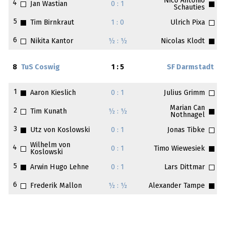
Nico Antonio
4
Jan Wastian
0 : 1
Schauties
5
Tim Birnkraut
1 : 0
Ulrich Pixa
6
Nikita Kantor
½ : ½
Nicolas Klodt
8
TuS Coswig
1 : 5
SF Darmstadt
1
Aaron Kieslich
0 : 1
Julius Grimm
Marian Can
2
Tim Kunath
½ : ½
Nothnagel
3
Utz von Koslowski
0 : 1
Jonas Tibke
Wilhelm von
4
0 : 1
Timo Wiewesiek
Koslowski
5
Arwin Hugo Lehne
0 : 1
Lars Dittmar
6
Frederik Mallon
½ : ½
Alexander Tampe