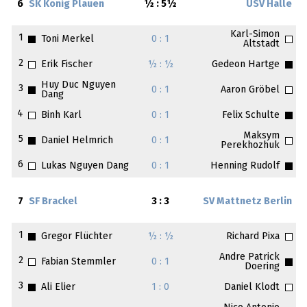
6
SK König Plauen
½ : 5½
USV Halle
Karl-Simon
1
Toni Merkel
0 : 1
Altstadt
2
Erik Fischer
½ : ½
Gedeon Hartge
Huy Duc Nguyen
3
0 : 1
Aaron Gröbel
Dang
4
Binh Karl
0 : 1
Felix Schulte
Maksym
5
Daniel Helmrich
0 : 1
Perekhozhuk
6
Lukas Nguyen Dang
0 : 1
Henning Rudolf
7
SF Brackel
3 : 3
SV Mattnetz Berlin
1
Gregor Flüchter
½ : ½
Richard Pixa
Andre Patrick
2
Fabian Stemmler
0 : 1
Doering
3
Ali Elier
1 : 0
Daniel Klodt