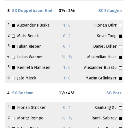
3
SK Doppelbauer Kiel
3½ : 2½
SC Erlangen
1
Alexander Pluska
1 : 0
Florian Dürr
2
Mats Beeck
0 : 1
Kevin Tong
3
Julian Rieper
0 : 1
Daniel Diller
4
Lukas Wanner
½ : ½
Maximilian Haas
5
Kenneth Nahnsen
1 : 0
Alexander Buzatu
6
Jale Mieck
1 : 0
Maxim Grüninger
4
SG Bochum
1½ : 4½
SG Porz
1
Florian Stricker
0 : 1
Xianliang Xu
2
Moritz Rempe
½ : ½
Ramil Sabirov