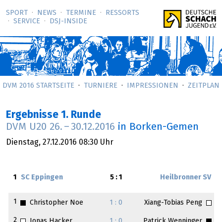
SPORT
NEWS
TERMINE
RESSORTS
SERVICE
DSJ-­INSIDE
DVM 2016 STARTSEITE
TURNIERE
IMPRESSIONEN
ZEITPLAN
Ergebnisse 1. Runde
DVM U20
26.
–
30.12.2016
in Borken-Gemen
Dienstag,
27.12.2016
08:30 Uhr
1
SC Eppingen
5 : 1
Heilbronner SV
1
Christopher Noe
1 : 0
Xiang-Tobias Peng
2
Jonas Hacker
1 : 0
Patrick Wenninger