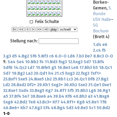
Borken-
Gemen,
5.
Runde
USV Halle
–
Felix Schulte
SG
Bochum
(Brett 4)
Stellung nach:
1.d4
e6
2.c4
f5
3.g3
d5
4.Bg2
Sf6
5.Nf3
c6
6.O-O
Ld6
7.b3
De7
8.Nc3
O-O
9.
Sa4
Se4
10.Nb2
f4
11.Nd3
fxg3
12.hxg3
Sd7
13.Bf4
Sdf6
14.Qc2
Ld7
15.Nfe5
g5
16.Be3
Le8
17.Bh3
h5
18.Qc1
Sd7
19.Bg2
La3
20.Qd1
h4
21.c5
hxg3
22.fxg3
Txf1+
23.Bxf1
Sxe5
24.Nxe5
Lb2
25.Rb1
Lc3
26.Qc1
Df8
27.Bg2
Ld2
28.Bxd2
Df2+
29.Kh1
Sxg3+
30.Kh2
Sxe2
31.Qe1
Dxe1
32.Rxe1
Sxd4
33.Bxg5
Kg7
34.Rf1
Sf5
35.Bh3
Lg6
36.Rg1
a5
37.Bf4
Se7
38.Bxe6
a4
39.b4
Kf6
40.Bh3
a3
41.Nxg6
Sxg6
42.Bd2
Te8
43.Bc3+
Kf7
44.Rf1+
Kg8
45.Re1
Tf8
46.Be6+
Kh7
47.Kg3
Sf4
48.Bg4
Sd3
49.Re3
Sc1
50.Bd2
1-0