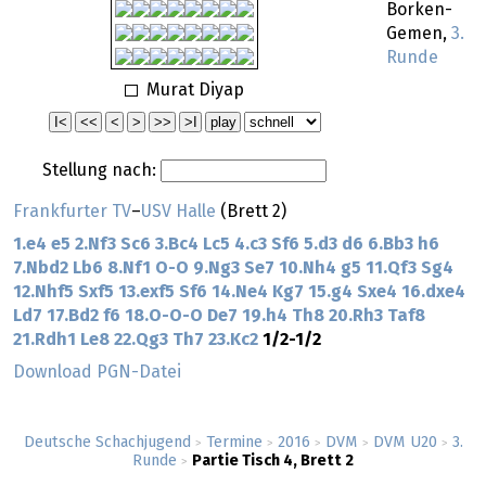
Borken-
Gemen,
3.
Runde
Murat Diyap
Stellung nach:
Frankfurter TV
–
USV Halle
(Brett 2)
1.e4
e5
2.Nf3
Sc6
3.Bc4
Lc5
4.c3
Sf6
5.d3
d6
6.Bb3
h6
7.Nbd2
Lb6
8.Nf1
O-O
9.Ng3
Se7
10.Nh4
g5
11.Qf3
Sg4
12.Nhf5
Sxf5
13.exf5
Sf6
14.Ne4
Kg7
15.g4
Sxe4
16.dxe4
Ld7
17.Bd2
f6
18.O-O-O
De7
19.h4
Th8
20.Rh3
Taf8
21.Rdh1
Le8
22.Qg3
Th7
23.Kc2
1/2-1/2
Download PGN-Datei
Deutsche Schachjugend
Termine
2016
DVM
DVM U20
3.
>
>
>
>
>
Runde
Partie Tisch 4, Brett 2
>