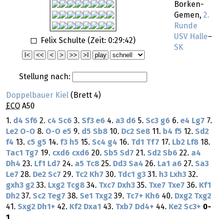
Borken-
Gemen,
2.
Runde
USV Halle
–
Felix Schulte (Zeit:
0:29:42
)
SK
Stellung nach:
Doppelbauer Kiel
(Brett 4)
ECO
A50
1.
d4
Sf6
2.
c4
Sc6
3.
Sf3
e6
4.
a3
d6
5.
Sc3
g6
6.
e4
Lg7
7.
Le2
O-O
8.
O-O
e5
9.
d5
Sb8
10.
Dc2
Se8
11.
b4
f5
12.
Sd2
f4
13.
c5
g5
14.
f3
h5
15.
Sc4
g4
16.
Td1
Tf7
17.
Lb2
Lf8
18.
Tac1
Tg7
19.
cxd6
cxd6
20.
Sb5
Sd7
21.
Sd2
Sb6
22.
a4
Dh4
23.
Lf1
Ld7
24.
a5
Tc8
25.
Dd3
Sa4
26.
La1
a6
27.
Sa3
Le7
28.
De2
Sc7
29.
Tc2
Kh7
30.
Tdc1
g3
31.
h3
Lxh3
32.
gxh3
g2
33.
Lxg2
Tcg8
34.
Txc7
Dxh3
35.
Txe7
Txe7
36.
Kf1
Dh2
37.
Sc2
Teg7
38.
Se1
Txg2
39.
Tc7+
Kh6
40.
Dxg2
Txg2
41.
Sxg2
Dh1+
42.
Kf2
Dxa1
43.
Txb7
Dd4+
44.
Ke2
Sc3+
0-
1