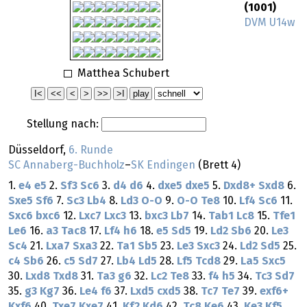
(1001)
DVM U14w
Matthea Schubert
Stellung nach:
Düsseldorf,
6. Runde
SC Annaberg-Buchholz
–
SK Endingen
(Brett 4)
1.
e4
e5
2.
Sf3
Sc6
3.
d4
d6
4.
dxe5
dxe5
5.
Dxd8+
Sxd8
6.
Sxe5
Sf6
7.
Sc3
Lb4
8.
Ld3
O-O
9.
O-O
Te8
10.
Lf4
Sc6
11.
Sxc6
bxc6
12.
Lxc7
Lxc3
13.
bxc3
Lb7
14.
Tab1
Lc8
15.
Tfe1
Le6
16.
a3
Tac8
17.
Lf4
h6
18.
e5
Sd5
19.
Ld2
Sb6
20.
Le3
Sc4
21.
Lxa7
Sxa3
22.
Ta1
Sb5
23.
Le3
Sxc3
24.
Ld2
Sd5
25.
c4
Sb6
26.
c5
Sd7
27.
Lb4
Ld5
28.
Lf5
Tcd8
29.
La5
Sxc5
30.
Lxd8
Txd8
31.
Ta3
g6
32.
Lc2
Te8
33.
f4
h5
34.
Tc3
Sd7
35.
g3
Kg7
36.
Le4
f6
37.
Lxd5
cxd5
38.
Tc7
Te7
39.
exf6+
Kxf6
40.
Txe7
Kxe7
41.
Kf2
Kd6
42.
Tc8
Ke6
43.
Ke3
Kf5