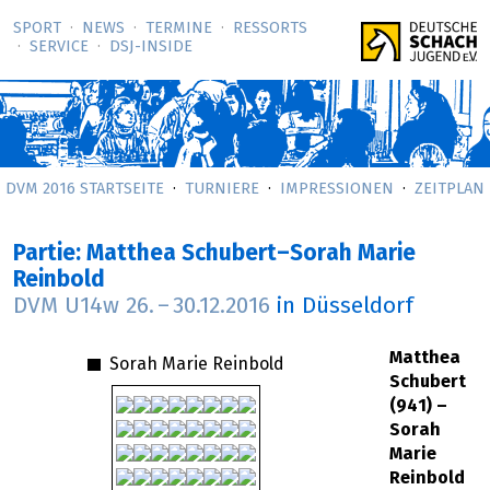
SPORT
NEWS
TERMINE
RESSORTS
SERVICE
DSJ-­INSIDE
DVM 2016 STARTSEITE
TURNIERE
IMPRESSIONEN
ZEITPLAN
Partie: Matthea Schubert–Sorah Marie
Reinbold
DVM U14w
26.
–
30.12.2016
in Düsseldorf
Matthea
Sorah Marie Reinbold
Schubert
(941) –
Sorah
Marie
Reinbold