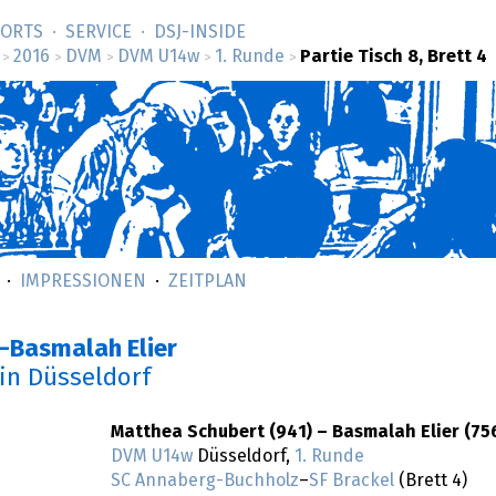
SORTS
SERVICE
DSJ-­INSIDE
2016
DVM
DVM U14w
1. Runde
Partie Tisch 8, Brett 4
>
>
>
>
>
IMPRESSIONEN
ZEITPLAN
–Basmalah Elier
in Düsseldorf
Matthea Schubert (941) – Basmalah Elier (75
DVM U14w
Düsseldorf,
1. Runde
SC Annaberg-Buchholz
–
SF Brackel
(Brett 4)