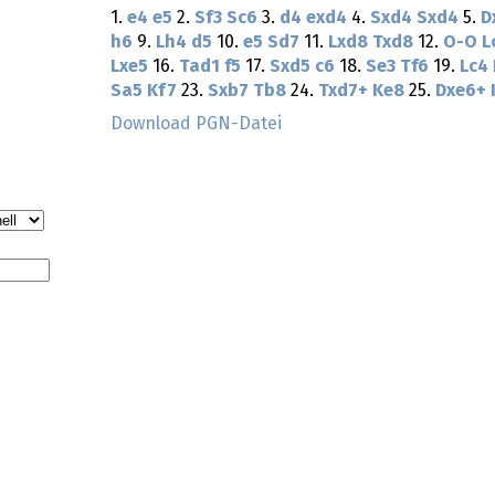
1.
e4
e5
2.
Sf3
Sc6
3.
d4
exd4
4.
Sxd4
Sxd4
5.
D
h6
9.
Lh4
d5
10.
e5
Sd7
11.
Lxd8
Txd8
12.
O-O
L
Lxe5
16.
Tad1
f5
17.
Sxd5
c6
18.
Se3
Tf6
19.
Lc4
Sa5
Kf7
23.
Sxb7
Tb8
24.
Txd7+
Ke8
25.
Dxe6+
Download PGN-Datei