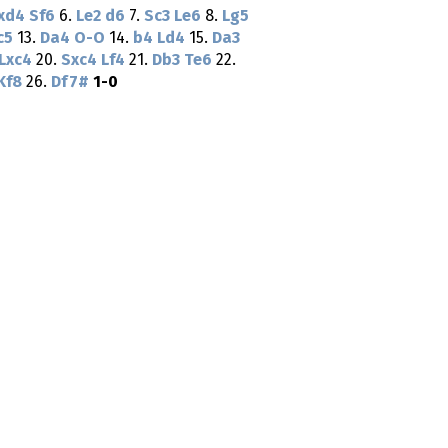
xd4
Sf6
6.
Le2
d6
7.
Sc3
Le6
8.
Lg5
c5
13.
Da4
O-O
14.
b4
Ld4
15.
Da3
Lxc4
20.
Sxc4
Lf4
21.
Db3
Te6
22.
Kf8
26.
Df7#
1-0