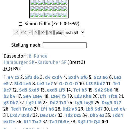
Simon Fidlin (Zeit:
0:15:59
)
Stellung nach:
Düsseldorf,
6. Runde
Hamburger SK
–
Karlsruher SF
(Brett 3)
ECO
B92
1.
e4
c5
2.
Sf3
d6
3.
d4
cxd4
4.
Sxd4
Sf6
5.
Sc3
a6
6.
Le2
e5
7.
Sb3
Le6
8.
Le3
Le7
9.
O-O
O-O
10.
Lf3
Sbd7
11.
Te1
Dc7
12.
Sd5
Sxd5
13.
exd5
Lf5
14.
Tc1
b5
15.
Sd2
Sb6
16.
b3
b4
17.
Se4
Lxe4
18.
Lxe4
f5
19.
Ld3
Kh8
20.
Lf1
Tfc8
21.
g3
Db7
22.
Lg2
Lf6
23.
Dd2
Tc3
24.
Lg5
Lxg5
25.
Dxg5
Df7
26.
Ted1
Tac8
27.
Lf1
h6
28.
Dd2
a5
29.
Lb5
Sd7
30.
Lc6
e4
31.
Lxd7
Dxd7
32.
De2
Dc7
33.
Td2
Dc5
34.
Dh5
e3
35.
Tdd1
exf2+
36.
Kf1
Txc2
37.
Ta1
Db5+
38.
Kg2
f1=Q#
0-1