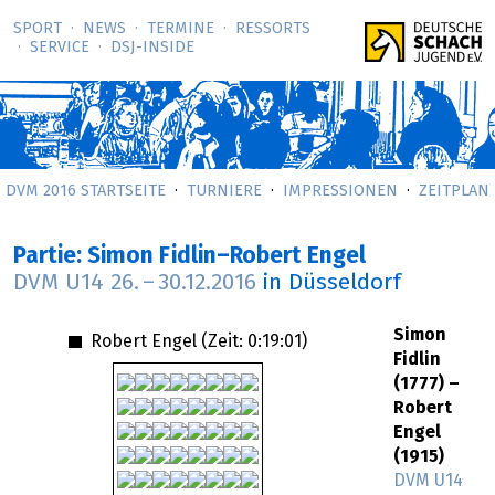
SPORT
NEWS
TERMINE
RESSORTS
SERVICE
DSJ-­INSIDE
DVM 2016 STARTSEITE
TURNIERE
IMPRESSIONEN
ZEITPLAN
Partie: Simon Fidlin–Robert Engel
DVM U14
26.
–
30.12.2016
in Düsseldorf
Simon
Robert Engel (Zeit:
0:19:01
)
Fidlin
(1777) –
Robert
Engel
(1915)
DVM U14