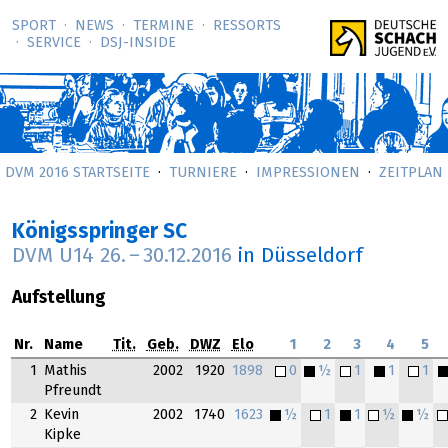
SPORT
NEWS
TERMINE
RESSORTS
SERVICE
DSJ-­INSIDE
DVM 2016 STARTSEITE
TURNIERE
IMPRESSIONEN
ZEITPLAN
Königsspringer SC
DVM U14
26.
–
30.12.2016
in Düsseldorf
Aufstellung
Nr.
Name
Tit.
Geb.
DWZ
Elo
1
2
3
4
5
1
Mathis
2002
1920
1898
0
½
1
1
1
Pfreundt
2
Kevin
2002
1740
1623
½
1
1
½
½
Kipke