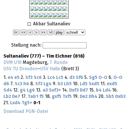
Akbar Sultanaliev
Stellung nach:
Sultanaliev (777) – Tim Eichner (818)
DVM U10
Magdeburg,
7. Runde
USV TU Dresden
–
USV Halle
(Brett 3)
1.
e4
e5
2.
Sf3
Sc6
3.
Lc4
Lc5
4.
d3
Sf6
5.
Sg5
O-O
6.
O-O
d6
7.
Sc3
h6
8.
Sf3
Lg4
9.
h3
Lh5
10.
Ld5
Sxd5
11.
exd5
Sd4
12.
g4
Lg6
13.
a3
Sxf3+
14.
Dxf3
Dd7
15.
b4
Ld4
16.
Lb2
De7
17.
Tab1
f5
18.
gxf5
Txf5
19.
De2
Dh4
20.
Sb5
Dxh3
21.
Lxd4
Tg5+
0-1
Download PGN-Datei