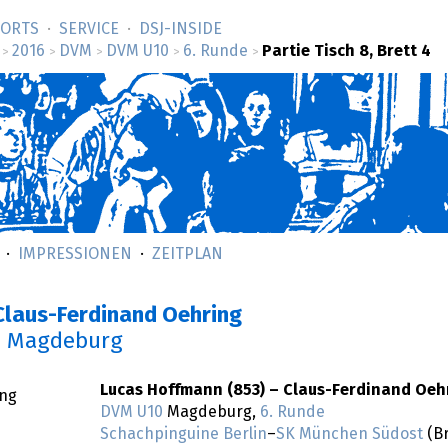
SORTS
SERVICE
DSJ-­INSIDE
2016
DVM
DVM U10
6. Runde
Partie Tisch 8, Brett 4
>
>
>
>
>
IMPRESSIONEN
ZEITPLAN
Claus-Ferdinand Oehring
n Magdeburg
Lucas Hoffmann (853) – Claus-Ferdinand Oehr
ing
DVM U10
Magdeburg,
6. Runde
Schachpinguine Berlin
–
SK München Südost
(Br