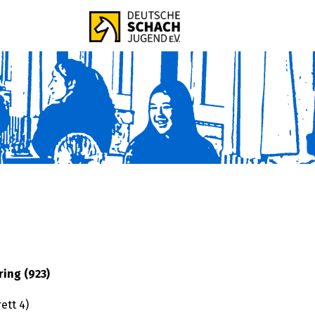
ing (923)
ett 4)