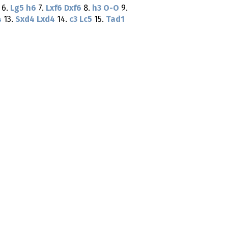
6.
Lg5
h6
7.
Lxf6
Dxf6
8.
h3
O-O
9.
4
13.
Sxd4
Lxd4
14.
c3
Lc5
15.
Tad1