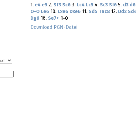
1.
e4
e5
2.
Sf3
Sc6
3.
Lc4
Lc5
4.
Sc3
Sf6
5.
d3
d6
O-O
Le6
10.
Lxe6
Dxe6
11.
Sd5
Tac8
12.
Dd2
Sd
Dg6
16.
Se7+
1-0
Download PGN-Datei