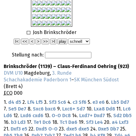
Josh Brinkschröder
Stellung nach:
Brinkschröder (1139) – Claus-Ferdinand Oehring (923)
DVM U10
Magdeburg,
3. Runde
Schachakademie Paderborn 1
–
SK München Südost
(Brett 4)
ECO
D00
1.
d4
d5
2.
Lf4
Lf5
3.
Sf3
Sc6
4.
c3
Sf6
5.
e3
e6
6.
Lb5
Dd7
7.
Se5
De7
8.
Sxc6
bxc6
9.
Lxc6+
Sd7
10.
Lxa8
Dd8
11.
Lc6
Ld6
12.
Lxd6
cxd6
13.
O-O
Dc8
14.
Lxd7+
Dxd7
15.
Sd2
Db5
16.
b3
Ld3
17.
Te1
Dc6
18.
Tc1
Da6
19.
Sf3
Le4
20.
a4
Lxf3
21.
Dxf3
e5
22.
Dxd5
O-O
23.
dxe5
dxe5
24.
Dxe5
Db7
25.
Db5
Tb8
26.
Dxb7
Txb7
27.
Ted1
h6
28.
b4
Kf8
29.
Td4
a6