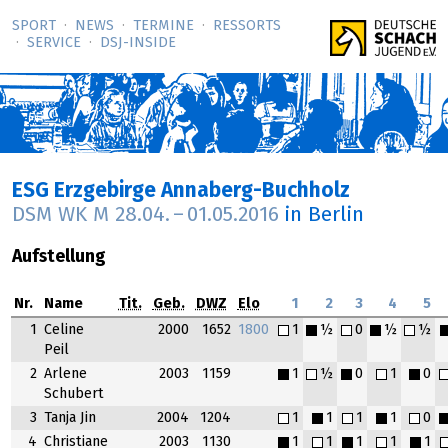
SPORT
NEWS
TERMINE
RESSORTS
SERVICE
DSJ-­INSIDE
ESG Erzgebirge Annaberg-Buchholz
DSM WK M
28.04.
–
01.05.2016
in Berlin
Aufstellung
Nr.
Name
Tit.
Geb.
DWZ
Elo
1
2
3
4
5
1
Celine
2000
1652
1800
1
½
0
½
½
Peil
2
Arlene
2003
1159
1
½
0
1
0
Schubert
3
Tanja Jin
2004
1204
1
1
1
1
0
4
Christiane
2003
1130
1
1
1
1
1