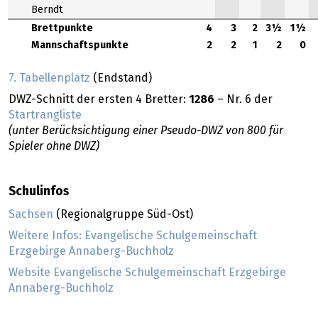
Berndt
Brettpunkte
4
3
2
3½
1½
Mannschaftspunkte
2
2
1
2
0
7. Tabellenplatz
(Endstand)
DWZ-Schnitt der ersten 4 Bretter:
1286
– Nr. 6 der
Startrangliste
(unter Berücksichtigung einer Pseudo-DWZ von 800 für
Spieler ohne DWZ)
Schulinfos
Sachsen
(Regionalgruppe Süd-Ost)
Weitere Infos: Evangelische Schulgemeinschaft
Erzgebirge Annaberg-Buchholz
Website Evangelische Schulgemeinschaft Erzgebirge
Annaberg-Buchholz