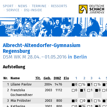
SPORT
NEWS
TERMINE
RESSORTS
SERVICE
DSJ-­INSIDE
Albrecht-Altendorfer-Gymnasium
Regensburg
DSM WK M
28.04.
–
01.05.2016
in Berlin
Aufstellung
Nr.
Name
Tit.
Geb.
DWZ
Elo
1
2
3
4
1
Liliane Pavlov
2004
1476
0
½
1
½
2
Franziska
2003
1112
0
1
1
0
Gschwendtner
3
Mia Pröbster
2003
800
0
0
1
½
4
Katharina
2001
800
0
½
1
0