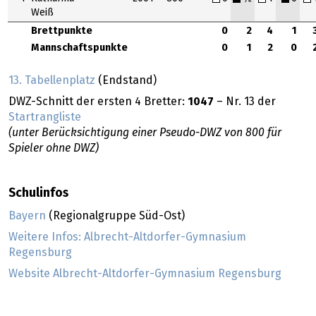
Weiß
Brettpunkte
0
2
4
1
Mannschaftspunkte
0
1
2
0
13. Tabellenplatz
(Endstand)
DWZ-Schnitt der ersten 4 Bretter:
1047
– Nr. 13 der
Startrangliste
(unter Berücksichtigung einer Pseudo-DWZ von 800 für
Spieler ohne DWZ)
Schulinfos
Bayern
(Regionalgruppe Süd-Ost)
Weitere Infos: Albrecht-Altdorfer-Gymnasium
Regensburg
Website Albrecht-Altdorfer-Gymnasium Regensburg