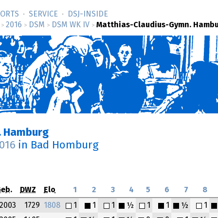
SORTS
SERVICE
DSJ-­INSIDE
2016
DSM
DSM WK IV
Matthias-Claudius-Gymn. Hamb
>
>
>
>
. Hamburg
2016
in Bad Homburg
eb.
DWZ
Elo
1
2
3
4
5
6
7
8
2003
1729
1808
1
1
1
½
1
1
½
1