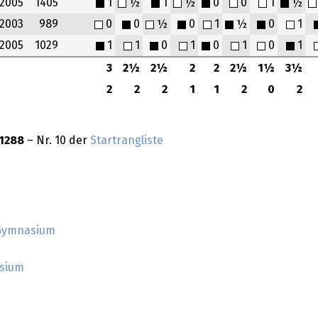
2005
1405
1
½
1
½
0
0
1
½
2003
989
0
0
½
0
1
½
0
1
2005
1029
1
1
0
1
0
1
0
1
3
2½
2½
2
2
2½
1½
3½
2
2
2
1
1
2
0
2
1288
– Nr. 10 der
Startrangliste
-Gymnasium
asium