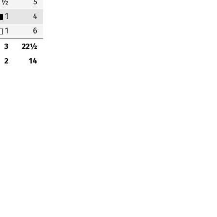
½
5
1
4
1
6
3
22½
2
14