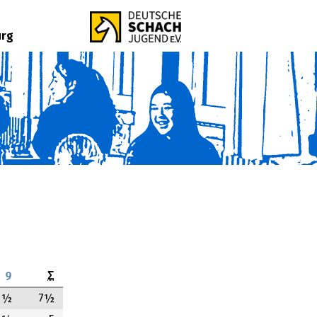
urg
9
Σ
½
7½