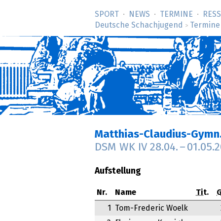
SPORT
NEWS
TERMINE
RES
Deutsche Schachjugend
Termine
>
Matthias-Claudius-Gymn
DSM WK IV
28.04.
–
01.05.
Aufstellung
Nr.
Name
Tit.
G
1
Tom-Frederic Woelk