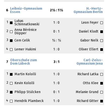
Leibniz-Gymnasium
H.-Hertz-
6
2½ : 1½
Essen
Gymnasium Berlin
Lukas
1
1 : 0
Leon Feyer
Schimnatkowski
Anna Bérénice
2
0 : 1
Daniel Klodt
Döpper
3
Cem Celik
½ : ½
Gabor Nelk
4
Lemer Hakimi
1 : 0
Oliver Ellert
Oberschule zum
Carl-Zeiss-
7
3 : 1
Dom Lübeck
Gymnasium Jena
1
Martin Kololli
1 : 0
Richard Latka
2
Kevin Kololli
1 : 0
Otto Klee
3
Philipp Stülcken
0 : 1
Melanie Grund
4
Hendrik Plambeck
1 : 0
Richard Gitter