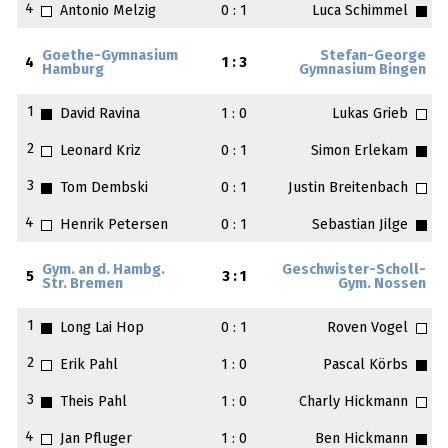
4
Antonio Melzig
0 : 1
Luca Schimmel
Goethe-Gymnasium
Stefan-George
4
1 : 3
Hamburg
Gymnasium Bingen
1
David Ravina
1 : 0
Lukas Grieb
2
Leonard Kriz
0 : 1
Simon Erlekam
3
Tom Dembski
0 : 1
Justin Breitenbach
4
Henrik Petersen
0 : 1
Sebastian Jilge
Gym. an d. Hambg.
Geschwister-Scholl-
5
3 : 1
Str. Bremen
Gym. Nossen
1
Long Lai Hop
0 : 1
Roven Vogel
2
Erik Pahl
1 : 0
Pascal Körbs
3
Theis Pahl
1 : 0
Charly Hickmann
4
Jan Pfluger
1 : 0
Ben Hickmann