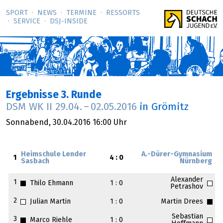
SPORT
NEWS
TERMINE
RESSORTS
SERVICE
DSJ-­INSIDE
Ergebnisse 3. Runde
DSM WK II
29.04.
–
02.05.2016
in Grömitz
Sonnabend,
30.04.2016
16:00 Uhr
Heimschule Lender
A.-Dürer-Gymnasium
1
4 : 0
Sasbach
Nürnberg
Alexander
1
Thilo Ehmann
1 : 0
Petrashov
2
Julian Martin
1 : 0
Martin Drees
Sebastian
3
Marco Riehle
1 : 0