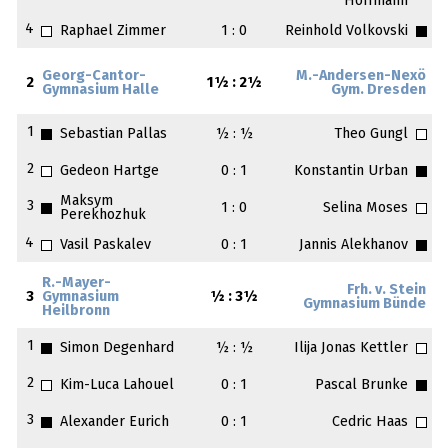
Hoffmann
4
Raphael Zimmer
1 : 0
Reinhold Volkovski
Georg-Cantor-
M.-Andersen-Nexö
2
1½ : 2½
Gymnasium Halle
Gym. Dresden
1
Sebastian Pallas
½ : ½
Theo Gungl
2
Gedeon Hartge
0 : 1
Konstantin Urban
Maksym
3
1 : 0
Selina Moses
Perekhozhuk
4
Vasil Paskalev
0 : 1
Jannis Alekhanov
R.-Mayer-
Frh. v. Stein
3
Gymnasium
½ : 3½
Gymnasium Bünde
Heilbronn
1
Simon Degenhard
½ : ½
Ilija Jonas Kettler
2
Kim-Luca Lahouel
0 : 1
Pascal Brunke
3
Alexander Eurich
0 : 1
Cedric Haas