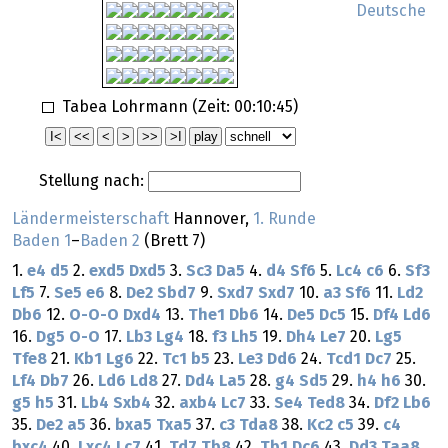
Deutsche
Tabea Lohrmann (Zeit:
00:10:45
)
Stellung nach:
Ländermeisterschaft
Hannover,
1. Runde
Baden 1
–
Baden 2
(Brett 7)
1.
e4
d5
2.
exd5
Dxd5
3.
Sc3
Da5
4.
d4
Sf6
5.
Lc4
c6
6.
Sf3
Lf5
7.
Se5
e6
8.
De2
Sbd7
9.
Sxd7
Sxd7
10.
a3
Sf6
11.
Ld2
Db6
12.
O-O-O
Dxd4
13.
The1
Db6
14.
De5
Dc5
15.
Df4
Ld6
16.
Dg5
O-O
17.
Lb3
Lg4
18.
f3
Lh5
19.
Dh4
Le7
20.
Lg5
Tfe8
21.
Kb1
Lg6
22.
Tc1
b5
23.
Le3
Dd6
24.
Tcd1
Dc7
25.
Lf4
Db7
26.
Ld6
Ld8
27.
Dd4
La5
28.
g4
Sd5
29.
h4
h6
30.
g5
h5
31.
Lb4
Sxb4
32.
axb4
Lc7
33.
Se4
Ted8
34.
Df2
Lb6
35.
De2
a5
36.
bxa5
Txa5
37.
c3
Tda8
38.
Kc2
c5
39.
c4
bxc4
40.
Lxc4
Lc7
41.
Td7
Tb8
42.
Tb1
Dc6
43.
Dd3
Taa8