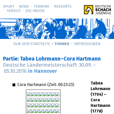
SPORT
NEWS
TERMINE
RESSORTS
SERVICE
DSJ-­INSIDE
DLM 2016 STARTSEITE
TURNIER
IMPRESSIONEN
Partie: Tabea Lohrmann–Cora Hartmann
Deutsche Ländermeisterschaft
30.09.
–
05.10.2016
in Hannover
Tabea
Cora Hartmann (Zeit:
00:23:23
)
Lohrmann
(1704) –
Cora
Hartmann
(1778)