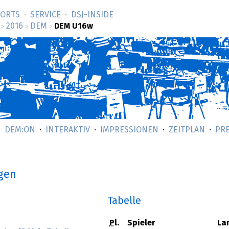
SORTS
SERVICE
DSJ-­INSIDE
2016
DEM
DEM U16w
>
>
>
DEM:ON
INTERAKTIV
IMPRESSIONEN
ZEITPLAN
PR
ngen
Tabelle
Pl.
Spieler
La