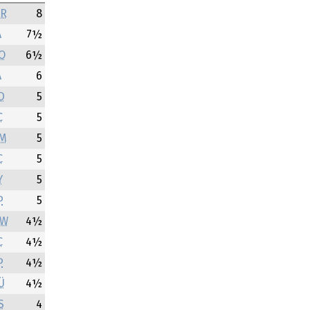
R
8
A
7½
O
6½
A
6
D
5
C
5
M
5
C
5
Y
5
P
5
W
4½
C
4½
P
4½
Ü
4½
S
4