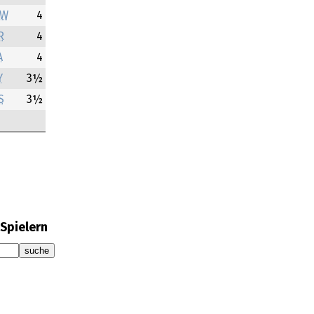
W
4
R
4
A
4
Y
3½
S
3½
Spielern