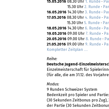
15.05.2016
08.30 Uhr
1. Runde
·
Pa
15.30 Uhr
2. Runde
·
Par
16.05.2016
14.30 Uhr
3. Runde
·
Pa
17.05.2016
08.30 Uhr
4. Runde
·
Pa
15.30 Uhr
5. Runde
·
Par
18.05.2016
14.30 Uhr
6. Runde
·
Pa
19.05.2016
09.00 Uhr
7. Runde
·
Pa
20.05.2016
09.00 Uhr
8. Runde
·
Pa
21.05.2016
09.00 Uhr
9. Runde
·
Pa
Kompletter Zeitplan …
Reihe:
Deutsche Jugend-Einzelmeisters
Einzelmeisterschaft für Spielerinn
(für alle, die am 31.12. des Vorjah
Modus:
9 Runden Schweizer System
Bedenkzeit pro Spieler und Partie
(30 Sekunden Zeitbonus pro Zug), 
der Partie (30 Sekunden Zeitbonus