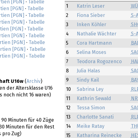
rtien [PGN]
·
Tabelle
1
Katrin Leser
WÜ
tien [PGN]
·
Tabelle
rtien [PGN]
·
Tabelle
2
Fiona Sieber
S-
rtien [PGN]
·
Tabelle
3
Inken Köhler
SH
tien [PGN]
·
Tabelle
4
Nathalie Wächter
S-
rtien [PGN]
·
Tabelle
rtien [PGN]
·
Tabelle
5
Cora Hartmann
BA
rtien [PGN]
·
Tabelle
6
Selina Moses
SA
rtien [PGN]
·
Tabelle
7
Teodora Rogozenco
HA
8
Julia Halas
SA
9
Sindy Kail
BA
chaft U16w
(
Archiv
)
en der Altersklasse U16
10
Sabrina Ley
RL
res noch nicht 16 waren)
11
Kathrin Sewald
NR
12
Tessa Simon
SA
13
Charlotte Sanati
RL
: 90 Minuten für 40 Züge
14
Meike Ratay
TH
30 Minuten für den Rest
 pro Zug)
15
Katharina Reinecke
HE