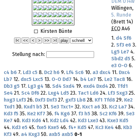
DEM U14w
Willingen,
5. Runde
(Brett 14)
ECO
A46
Kirsten Bünte
1.
d4
Sf6
2.
Sf3
e6
3.
Lg5
Le7
4.
Stellung nach:
Sbd2
d5
5.
e3
O-O
6.
c4
b6
7.
Ld3
c5
8.
Dc2
h6
9.
Lf4
Sc6
10.
a3
dxc4
11.
Dxc4
Lb7
12.
dxc5
Lxc5
13.
O-O
Dd7
14.
b4
Le7
15.
Le2
Tac8
16.
Db3
g5
17.
Lg3
g4
18.
Sd4
Sxd4
19.
exd4
Dxd4
20.
Tfd1
Se4
21.
Sc4
Df6
22.
Lxg4
Ld5
23.
Tac1
Ld6
24.
Lf3
Sxg3
25.
hxg3
Lxf3
26.
Dxf3
Dxf3
27.
gxf3
Lb8
28.
Kf1
Tfd8
29.
Ke2
Txd1
30.
Kxd1
b5
31.
Se3
Txc1+
32.
Kxc1
a6
33.
Kc2
La7
34.
Kd3
f5
35.
Ke2
Kf7
36.
f4
Kg6
37.
f3
h5
38.
Sc2
Kf6
39.
Se3
Ke7
40.
Kd3
Kd6
41.
Kd2
Ld4
42.
Kd3
Lxe3
43.
Kxe3
Kd5
44.
Kd3
e5
45.
fxe5
Kxe5
46.
f4+
Kd5
47.
Kc3
Ke4
48.
Kb3
Kf3
49.
a4
Kxg3
50.
axb5
axb5
0-1