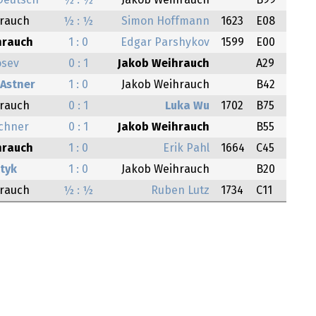
Deutsch
½ : ½
Jakob Weihrauch
B99
hrauch
½ : ½
Simon Hoffmann
1623
E08
hrauch
1 : 0
Edgar Parshykov
1599
E00
osev
0 : 1
Jakob Weihrauch
A29
 Astner
1 : 0
Jakob Weihrauch
B42
hrauch
0 : 1
Luka Wu
1702
B75
chner
0 : 1
Jakob Weihrauch
B55
hrauch
1 : 0
Erik Pahl
1664
C45
tyk
1 : 0
Jakob Weihrauch
B20
hrauch
½ : ½
Ruben Lutz
1734
C11