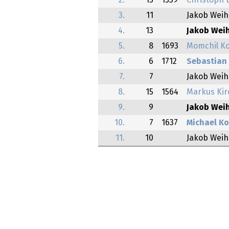
2.
15
1539
Christoph 
3.
11
Jakob Wei
4.
13
Jakob Wei
5.
8
1693
Momchil K
6.
6
1712
Sebastian
7.
7
Jakob Wei
8.
15
1564
Markus Kir
9.
9
Jakob Wei
10.
7
1637
Michael Ko
11.
10
Jakob Wei