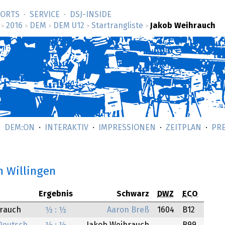
SORTS
SERVICE
DSJ-­INSIDE
2016
DEM
DEM U12
Startrangliste
Jakob Weihrauch
>
>
>
>
>
DEM:ON
INTERAKTIV
IMPRESSIONEN
ZEITPLAN
PR
n Willingen
Ergebnis
Schwarz
DWZ
ECO
hrauch
½ : ½
Aaron Breß
1604
B12