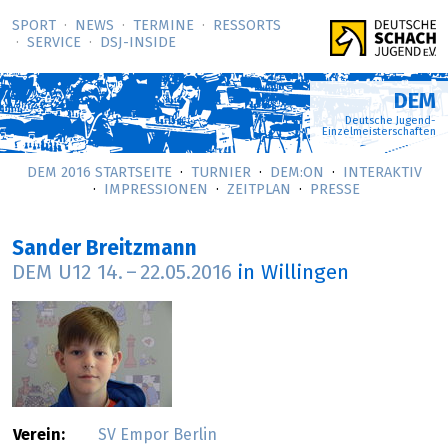
SPORT
NEWS
TERMINE
RESSORTS
SERVICE
DSJ-­INSIDE
DEM
Deutsche Jugend-
Einzelmeisterschaften
DEM 2016 STARTSEITE
TURNIER
DEM:ON
INTERAKTIV
IMPRESSIONEN
ZEITPLAN
PRESSE
Sander Breitzmann
DEM U12
14.
–
22.05.2016
in Willingen
Verein:
SV Empor Berlin