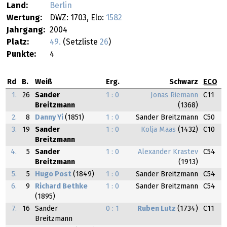
Land:
Berlin
Wertung:
DWZ: 1703, Elo:
1582
Jahrgang:
2004
Platz:
49.
(Setzliste
26
)
Punkte:
4
Rd
B.
Weiß
Erg.
Schwarz
ECO
1.
26
Sander
1 : 0
Jonas Riemann
C11
Breitzmann
(1368)
2.
8
Danny Yi
(1851)
1 : 0
Sander Breitzmann
C50
3.
19
Sander
1 : 0
Kolja Maas
(1432)
C10
Breitzmann
4.
5
Sander
1 : 0
Alexander Krastev
C54
Breitzmann
(1913)
5.
5
Hugo Post
(1849)
1 : 0
Sander Breitzmann
C54
6.
9
Richard Bethke
1 : 0
Sander Breitzmann
C54
(1895)
7.
16
Sander
0 : 1
Ruben Lutz
(1734)
C11
Breitzmann