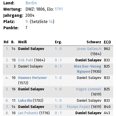
Land:
Berlin
Wertung:
DWZ: 1806, Elo:
1791
Jahrgang:
2004
Platz:
9.
(Setzliste
14
)
Punkte:
7
Rd
B.
Weiß
Erg.
Schwarz
ECO
1.
14
Daniel Sulayev
1 : 0
Jonas Gallasch
B62
(1564)
2.
13
Erik Pahl
(1664)
0 : 1
Daniel Sulayev
B33
3.
3
Daniel Sulayev
0 : 1
Alex Dac-Vuong
B25
Nguyen
(1930)
4.
10
Hannes Hetzner
1 : 0
Daniel Sulayev
B33
(1572)
5.
16
Daniel Sulayev
1 : 0
Hagen Lommel
B25
(1619)
6.
11
Luka Wu
(1702)
1 : 0
Daniel Sulayev
B33
7.
14
Daniel Sulayev
1 : 0
Florian Popist
(1619)
B40
8.
10
Jan Pubantz
(1716)
0 : 1
Daniel Sulayev
A43