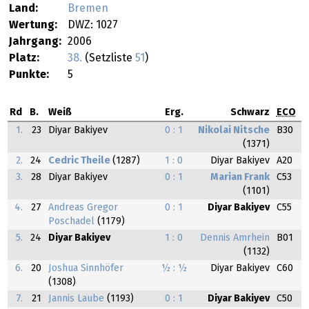
Land:
Bremen
Wertung:
DWZ: 1027
Jahrgang:
2006
Platz:
38.
(Setzliste
51
)
Punkte:
5
Rd
B.
Weiß
Erg.
Schwarz
ECO
1.
23
Diyar Bakiyev
0 : 1
Nikolai Nitsche
B30
(1371)
2.
24
Cedric Theile
(1287)
1 : 0
Diyar Bakiyev
A20
3.
28
Diyar Bakiyev
0 : 1
Marian Frank
C53
(1101)
4.
27
Andreas Gregor
0 : 1
Diyar Bakiyev
C55
Poschadel
(1179)
5.
24
Diyar Bakiyev
1 : 0
Dennis Amrhein
B01
(1132)
6.
20
Joshua Sinnhöfer
½ : ½
Diyar Bakiyev
C60
(1308)
7.
21
Jannis Laube
(1193)
0 : 1
Diyar Bakiyev
C50