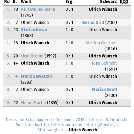
Rd
B.
Weiß
Erg.
Schwarz
ECO
1.
18
Kai Uwe Baumann
0 : 1
Ulrich Wünsch
(1745)
2.
7
Ulrich Wünsch
0 : 1
Bernd Grill
(2182)
3.
13
Stefan Kewe
1 : 0
Ulrich Wünsch
(1868)
4.
16
Ulrich Wünsch
1 : 0
Steffen Geutner
(1846)
5.
20
Uwe Brehm
(1592)
0 : 1
Ulrich Wünsch
6.
14
Ulrich Wünsch
1 : 0
Jens Schmidt
(1691)
7.
4
Frank Sawatzki
1 : 0
Ulrich Wünsch
(2283)
8.
7
Ulrich Wünsch
0 : 1
Florian Grafl
(2430)
9.
12
Heinz Martin
(1855)
0 : 1
Ulrich Wünsch
Deutsche Schachjugend
Termine
2015
Lehrer
8. Deutsche
>
>
>
>
Meisterschaft für Lehrerinnen und Lehrer (Meister)
>
Startrangliste
Ulrich Wünsch
>