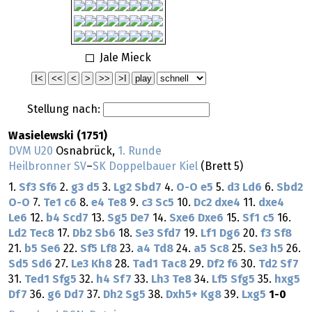
Jale Mieck
Stellung nach:
Wasielewski (1751)
DVM U20
Osnabrück,
1. Runde
Heilbronner SV
–
SK Doppelbauer Kiel
(Brett 5)
1.
Sf3
Sf6
2.
g3
d5
3.
Lg2
Sbd7
4.
O-O
e5
5.
d3
Ld6
6.
Sbd2
O-O
7.
Te1
c6
8.
e4
Te8
9.
c3
Sc5
10.
Dc2
dxe4
11.
dxe4
Le6
12.
b4
Scd7
13.
Sg5
De7
14.
Sxe6
Dxe6
15.
Sf1
c5
16.
Ld2
Tec8
17.
Db2
Sb6
18.
Se3
Sfd7
19.
Lf1
Dg6
20.
f3
Sf8
21.
b5
Se6
22.
Sf5
Lf8
23.
a4
Td8
24.
a5
Sc8
25.
Se3
h5
26.
Sd5
Sd6
27.
Le3
Kh8
28.
Tad1
Tac8
29.
Df2
f6
30.
Td2
Sf7
31.
Ted1
Sfg5
32.
h4
Sf7
33.
Lh3
Te8
34.
Lf5
Sfg5
35.
hxg5
Df7
36.
g6
Dd7
37.
Dh2
Sg5
38.
Dxh5+
Kg8
39.
Lxg5
1-0