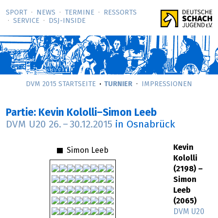
SPORT
NEWS
TERMINE
RESSORTS
SERVICE
DSJ-­INSIDE
DVM 2015 STARTSEITE
TURNIER
IMPRESSIONEN
Partie: Kevin Kololli–Simon Leeb
DVM U20
26.
–
30.12.2015
in Osnabrück
Kevin
Simon Leeb
Kololli
(2198) –
Simon
Leeb
(2065)
DVM U20