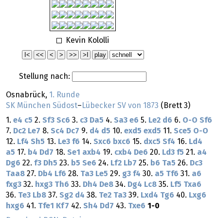
Kevin Kololli
Stellung nach:
Osnabrück,
1. Runde
SK München Südost
–
Lübecker SV von 1873
(Brett 3)
1.
e4
c5
2.
Sf3
Sc6
3.
c3
Da5
4.
Sa3
e6
5.
Le2
d6
6.
O-O
Sf6
7.
Dc2
Le7
8.
Sc4
Dc7
9.
d4
d5
10.
exd5
exd5
11.
Sce5
O-O
12.
Lf4
Sh5
13.
Le3
f6
14.
Sxc6
bxc6
15.
dxc5
Sf4
16.
Ld4
a5
17.
b4
Dd7
18.
Se1
axb4
19.
cxb4
De6
20.
Ld3
f5
21.
a4
Dg6
22.
f3
Dh5
23.
b5
Se6
24.
Lf2
Lb7
25.
b6
Ta5
26.
Dc3
Taa8
27.
Db4
Lf6
28.
Ta3
Le5
29.
g3
f4
30.
a5
Tf6
31.
a6
fxg3
32.
hxg3
Th6
33.
Dh4
De8
34.
Dg4
Lc8
35.
Lf5
Txa6
36.
Te3
Lb8
37.
Sg2
d4
38.
Te2
Ta3
39.
Lxd4
Tg6
40.
Lxg6
hxg6
41.
Tfe1
Kf7
42.
Sh4
Dd7
43.
Txe6
1-0