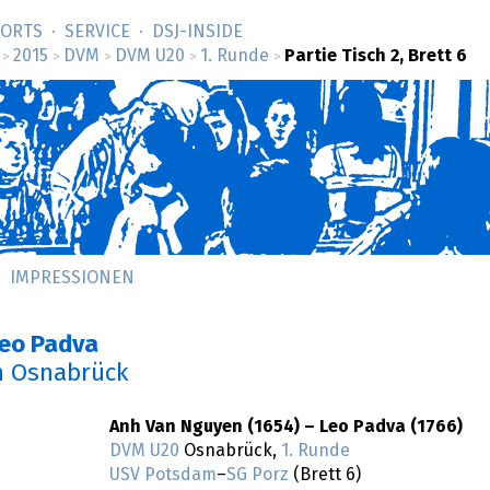
SORTS
SERVICE
DSJ-­INSIDE
2015
DVM
DVM U20
1. Runde
Partie Tisch 2, Brett 6
>
>
>
>
>
IMPRESSIONEN
Leo Padva
n Osnabrück
Anh Van Nguyen (1654) – Leo Padva (1766)
DVM U20
Osnabrück,
1. Runde
USV Potsdam
–
SG Porz
(Brett 6)