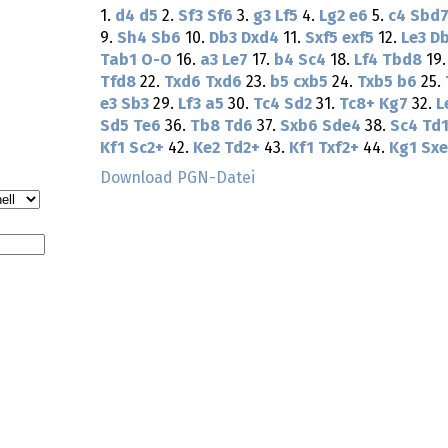
1.
d4
d5
2.
Sf3
Sf6
3.
g3
Lf5
4.
Lg2
e6
5.
c4
Sbd
9.
Sh4
Sb6
10.
Db3
Dxd4
11.
Sxf5
exf5
12.
Le3
D
Tab1
O-O
16.
a3
Le7
17.
b4
Sc4
18.
Lf4
Tbd8
19
Tfd8
22.
Txd6
Txd6
23.
b5
cxb5
24.
Txb5
b6
25.
e3
Sb3
29.
Lf3
a5
30.
Tc4
Sd2
31.
Tc8+
Kg7
32.
L
Sd5
Te6
36.
Tb8
Td6
37.
Sxb6
Sde4
38.
Sc4
Td
Kf1
Sc2+
42.
Ke2
Td2+
43.
Kf1
Txf2+
44.
Kg1
Sxe
Download PGN-Datei