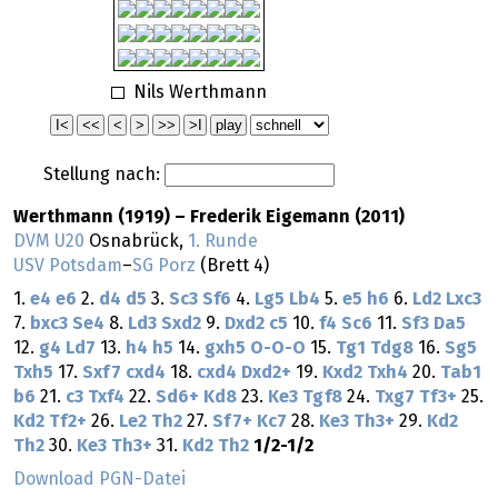
Nils Werthmann
Stellung nach:
Werthmann (1919) – Frederik Eigemann (2011)
DVM U20
Osnabrück,
1. Runde
USV Potsdam
–
SG Porz
(Brett 4)
1.
e4
e6
2.
d4
d5
3.
Sc3
Sf6
4.
Lg5
Lb4
5.
e5
h6
6.
Ld2
Lxc3
7.
bxc3
Se4
8.
Ld3
Sxd2
9.
Dxd2
c5
10.
f4
Sc6
11.
Sf3
Da5
12.
g4
Ld7
13.
h4
h5
14.
gxh5
O-O-O
15.
Tg1
Tdg8
16.
Sg5
Txh5
17.
Sxf7
cxd4
18.
cxd4
Dxd2+
19.
Kxd2
Txh4
20.
Tab1
b6
21.
c3
Txf4
22.
Sd6+
Kd8
23.
Ke3
Tgf8
24.
Txg7
Tf3+
25.
Kd2
Tf2+
26.
Le2
Th2
27.
Sf7+
Kc7
28.
Ke3
Th3+
29.
Kd2
Th2
30.
Ke3
Th3+
31.
Kd2
Th2
1/2-1/2
Download PGN-Datei