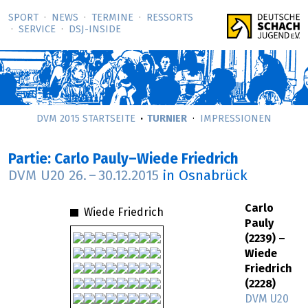
SPORT
NEWS
TERMINE
RESSORTS
SERVICE
DSJ-­INSIDE
DVM 2015 STARTSEITE
TURNIER
IMPRESSIONEN
Partie: Carlo Pauly–Wiede Friedrich
DVM U20
26.
–
30.12.2015
in Osnabrück
Carlo
Wiede Friedrich
Pauly
(2239) –
Wiede
Friedrich
(2228)
DVM U20