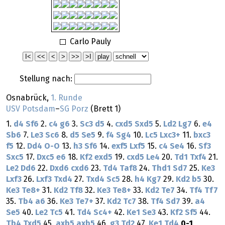
Carlo Pauly
Stellung nach:
Osnabrück,
1. Runde
USV Potsdam
–
SG Porz
(Brett 1)
1.
d4
Sf6
2.
c4
g6
3.
Sc3
d5
4.
cxd5
Sxd5
5.
Ld2
Lg7
6.
e4
Sb6
7.
Le3
Sc6
8.
d5
Se5
9.
f4
Sg4
10.
Lc5
Lxc3+
11.
bxc3
f5
12.
Dd4
O-O
13.
h3
Sf6
14.
exf5
Lxf5
15.
c4
Se4
16.
Sf3
Sxc5
17.
Dxc5
e6
18.
Kf2
exd5
19.
cxd5
Le4
20.
Td1
Txf4
21.
Le2
Dd6
22.
Dxd6
cxd6
23.
Td4
Taf8
24.
Thd1
Sd7
25.
Ke3
Lxf3
26.
Lxf3
Txd4
27.
Txd4
Sc5
28.
h4
Kg7
29.
Kd2
b5
30.
Ke3
Te8+
31.
Kd2
Tf8
32.
Ke3
Te8+
33.
Kd2
Te7
34.
Tf4
Tf7
35.
Tb4
a6
36.
Ke3
Te7+
37.
Kd2
Tc7
38.
Tf4
Sd7
39.
a4
Se5
40.
Le2
Tc5
41.
Td4
Sc4+
42.
Ke1
Se3
43.
Kf2
Sf5
44.
Tb4
Txd5
45.
axb5
axb5
46.
g3
Td2
47.
Ke1
Td4
0-1