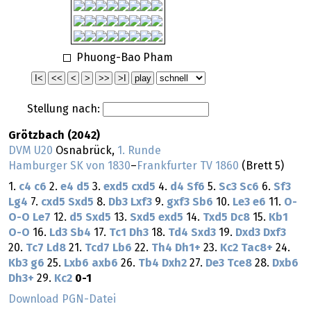
Phuong-Bao Pham
Stellung nach:
Grötzbach (2042)
DVM U20
Osnabrück,
1. Runde
Hamburger SK von 1830
–
Frankfurter TV 1860
(Brett 5)
1.
c4
c6
2.
e4
d5
3.
exd5
cxd5
4.
d4
Sf6
5.
Sc3
Sc6
6.
Sf3
Lg4
7.
cxd5
Sxd5
8.
Db3
Lxf3
9.
gxf3
Sb6
10.
Le3
e6
11.
O-
O-O
Le7
12.
d5
Sxd5
13.
Sxd5
exd5
14.
Txd5
Dc8
15.
Kb1
O-O
16.
Ld3
Sb4
17.
Tc1
Dh3
18.
Td4
Sxd3
19.
Dxd3
Dxf3
20.
Tc7
Ld8
21.
Tcd7
Lb6
22.
Th4
Dh1+
23.
Kc2
Tac8+
24.
Kb3
g6
25.
Lxb6
axb6
26.
Tb4
Dxh2
27.
De3
Tce8
28.
Dxb6
Dh3+
29.
Kc2
0-1
Download PGN-Datei