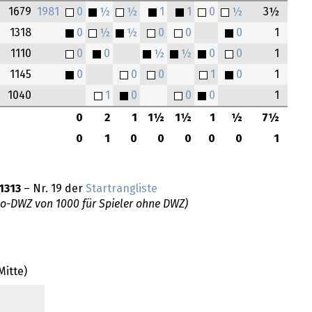
1679
1981
0
½
½
1
1
0
½
3½
1318
0
½
½
0
0
0
1
1110
0
0
½
½
0
0
1
1145
0
0
0
1
0
1
1040
1
0
0
0
1
0
2
1
1½
1½
1
½
7½
0
1
0
0
0
0
0
1
1313
– Nr. 19 der
Startrangliste
do-DWZ von 1000 für Spieler ohne DWZ)
itte)