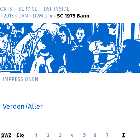
SORTS
SERVICE
DSJ-­INSIDE
2015
DVM
DVM U14
SC 1975 Bann
>
>
>
>
IMPRESSIONEN
n Verden/Aller
DWZ
Elo
1
2
3
4
5
6
7
Σ