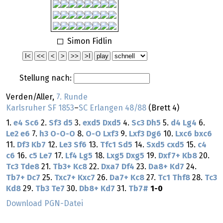
Simon Fidlin
Stellung nach:
Verden/Aller,
7. Runde
Karlsruher SF 1853
–
SC Erlangen 48/88
(Brett 4)
1.
e4
Sc6
2.
Sf3
d5
3.
exd5
Dxd5
4.
Sc3
Dh5
5.
d4
Lg4
6.
Le2
e6
7.
h3
O-O-O
8.
O-O
Lxf3
9.
Lxf3
Dg6
10.
Lxc6
bxc6
11.
Df3
Kb7
12.
Le3
Sf6
13.
Tfc1
Sd5
14.
Sxd5
cxd5
15.
c4
c6
16.
c5
Le7
17.
Lf4
Lg5
18.
Lxg5
Dxg5
19.
Dxf7+
Kb8
20.
Tc3
Tde8
21.
Tb3+
Kc8
22.
Dxa7
Df4
23.
Da8+
Kd7
24.
Tb7+
Dc7
25.
Txc7+
Kxc7
26.
Da7+
Kc8
27.
Tc1
Thf8
28.
Tc3
Kd8
29.
Tb3
Te7
30.
Db8+
Kd7
31.
Tb7#
1-0
Download PGN-Datei