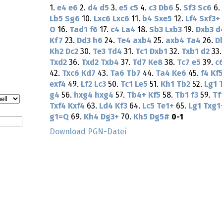
1.
e4
e6
2.
d4
d5
3.
e5
c5
4.
c3
Db6
5.
Sf3
Sc6
6.
Lb5
Sg6
10.
Lxc6
Lxc6
11.
b4
Sxe5
12.
Lf4
Sxf3+
O
16.
Tad1
f6
17.
c4
La4
18.
Sb3
Lxb3
19.
Dxb3
d
Kf7
23.
Dd3
h6
24.
Te4
axb4
25.
axb4
Ta4
26.
D
Kh2
Dc2
30.
Te3
Td4
31.
Tc1
Dxb1
32.
Txb1
d2
33
Txd2
36.
Txd2
Txb4
37.
Td7
Ke8
38.
Tc7
e5
39.
c
42.
Txc6
Kd7
43.
Ta6
Tb7
44.
Ta4
Ke6
45.
f4
Kf
exf4
49.
Lf2
Lc3
50.
Tc1
Le5
51.
Kh1
Tb2
52.
Lg1
g4
56.
hxg4
hxg4
57.
Tb4+
Kf5
58.
Tb1
f3
59.
Tf
Txf4
Kxf4
63.
Ld4
Kf3
64.
Lc5
Te1+
65.
Lg1
Txg1
g1=Q
69.
Kh4
Dg3+
70.
Kh5
Dg5#
0-1
Download PGN-Datei