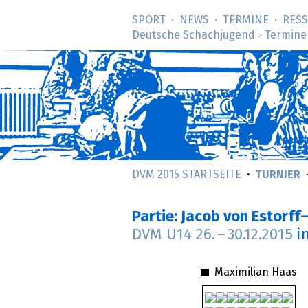
SPORT
NEWS
TERMINE
RES
Deutsche Schachjugend
Termine
>
DVM 2015 STARTSEITE
TURNIER
Partie: Jacob von Estorf
DVM U14
26.
–
30.12.2015
i
Maximilian Haas