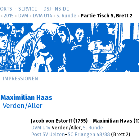
SORTS
SERVICE
DSJ-­INSIDE
2015
DVM
DVM U14
5. Runde
Partie Tisch 5, Brett 2
>
>
>
>
>
IMPRESSIONEN
f–Maximilian Haas
n Verden/Aller
Jacob von Estorff (1755) – Maximilian Haas (1
DVM U14
Verden/Aller,
5. Runde
Post SV Uelzen
–
SC Erlangen 48/88
(Brett 2)