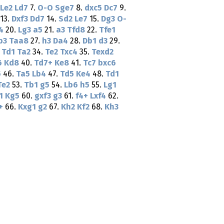
Le2
Ld7
7.
O-O
Sge7
8.
dxc5
Dc7
9.
13.
Dxf3
Dd7
14.
Sd2
Le7
15.
Dg3
O-
4
20.
Lg3
a5
21.
a3
Tfd8
22.
Tfe1
b3
Taa8
27.
h3
Da4
28.
Db1
d3
29.
.
Td1
Ta2
34.
Te2
Txc4
35.
Texd2
6
Kd8
40.
Td7+
Ke8
41.
Tc7
bxc6
5
46.
Ta5
Lb4
47.
Td5
Ke4
48.
Td1
Te2
53.
Tb1
g5
54.
Lb6
h5
55.
Lg1
1
Kg5
60.
gxf3
g3
61.
f4+
Lxf4
62.
+
66.
Kxg1
g2
67.
Kh2
Kf2
68.
Kh3