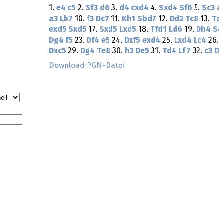
1.
e4
c5
2.
Sf3
d6
3.
d4
cxd4
4.
Sxd4
Sf6
5.
Sc3
a3
Lb7
10.
f3
Dc7
11.
Kh1
Sbd7
12.
Dd2
Tc8
13.
T
exd5
Sxd5
17.
Sxd5
Lxd5
18.
Tfd1
Ld6
19.
Dh4
S
Dg4
f5
23.
Df4
e5
24.
Dxf5
exd4
25.
Lxd4
Lc4
26
Dxc5
29.
Dg4
Te8
30.
h3
De5
31.
Td4
Lf7
32.
c3
D
Download PGN-Datei