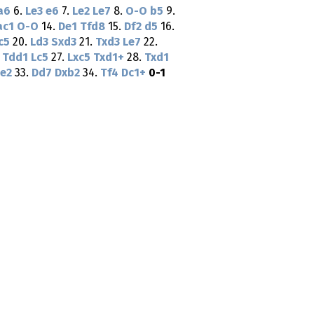
a6
6.
Le3
e6
7.
Le2
Le7
8.
O-O
b5
9.
ac1
O-O
14.
De1
Tfd8
15.
Df2
d5
16.
c5
20.
Ld3
Sxd3
21.
Txd3
Le7
22.
.
Tdd1
Lc5
27.
Lxc5
Txd1+
28.
Txd1
e2
33.
Dd7
Dxb2
34.
Tf4
Dc1+
0-1