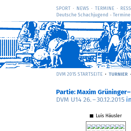
SPORT
NEWS
TERMINE
RES
Deutsche Schachjugend
Termine
>
DVM 2015 STARTSEITE
TURNIER
Partie: Maxim Grüninger–
DVM U14
26.
–
30.12.2015
i
Luis Häusler