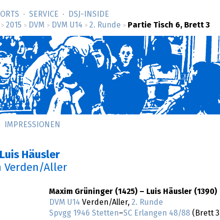
SORTS
SERVICE
DSJ-­INSIDE
2015
DVM
DVM U14
2. Runde
Partie Tisch 6, Brett 3
>
>
>
>
>
IMPRESSIONEN
Luis Häusler
n Verden/Aller
Maxim Grüninger (1425) – Luis Häusler (1390)
DVM U14
Verden/Aller,
2. Runde
Spvgg 1946 Stetten
–
SC Erlangen 48/88
(Brett 3