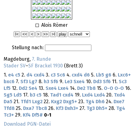
Alois Römer
Stellung nach:
Magdeburg,
7. Runde
Stader SV
–
SF Brackel 1930
(Brett 3)
1.
e4
c5
2.
d4
cxd4
3.
c3
Sc6
4.
cxd4
d6
5.
Lb5
g6
6.
Lxc6+
bxc6
7.
Sf3
Lg7
8.
h3
Sf6
9.
Le3
Sxe4
10.
Dd3
Sf6
11.
Sc3
Lf5
12.
Dd2
Se4
13.
Sxe4
Lxe4
14.
De2
Tb8
15.
O-O
O-O
16.
Sg5
Ld5
17.
b3
c5
18.
Tad1
cxd4
19.
Lxd4
Lxd4
20.
Txd4
Da5
21.
Tfd1
Lxg2
22.
Kxg2
Dxg5+
23.
Tg4
Dh6
24.
Dxe7
Tfd8
25.
Dxa7
Tbc8
26.
Kf3
Dxh3+
27.
Tg3
Dh5+
28.
Tg4
Tc3+
29.
Kf4
Df5#
0-1
Download PGN-Datei