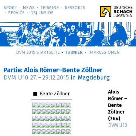
SPORT
NEWS
TERMINE
RESSORTS
SERVICE
DSJ-­INSIDE
DVM 2015 STARTSEITE
TURNIER
IMPRESSIONEN
Partie: Alois Römer–Bente Zöllner
DVM U10
27.
–
29.12.2015
in Magdeburg
Alois
Bente Zöllner
Römer –
Bente
Zöllner
(764)
DVM U10