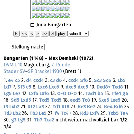
Jona Bungarten
Stellung nach:
Bungarten (1148) – Max Dembski (1072)
DVM U10
Magdeburg,
7. Runde
Stader SV
–
SF Brackel 1930
(Brett 1)
1.
e4
c5
2.
d4
cxd4
3.
c3
d6
4.
cxd4
Sf6
5.
Sc3
Sc6
6.
Lb5
Ld7
7.
Sf3
e5
8.
Lxc6
Lxc6
9.
dxe5
dxe5
10.
Dxd8+
Txd8
11.
Lg5
Le7
12.
Lxf6
Lxf6
13.
O-O
O-O
14.
Tad1
b5
15.
Tfe1
g6
16.
Sd5
Lxd5
17.
Txd5
Txd5
18.
exd5
Tc8
19.
Sxe5
Lxe5
20.
f3
Lxb2
21.
Kf2
La3
22.
Td1
Kf8
23.
Ke3
Ke7
24.
Ke4
Kd6
25.
Td3
Lb2
26.
Tb3
Le5
27.
f4
Tc4+
28.
Kd3
Lxf4
29.
Txb5
Ta4
30.
g3
Lg5
31.
Tb7
Txa2
nicht weiter nachvollziehbar
1/2-
1/2