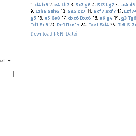
1.
d4
b6
2.
e4
Lb7
3.
Sc3
g6
4.
Sf3
Lg7
5.
Lc4
d5
9.
Lxh6
Sxh6
10.
Se5
Dc7
11.
Sxf7
Sxf7
12.
Lxf7
g5
16.
e5
Ke8
17.
dxc6
Dxc6
18.
e6
g4
19.
g3
Tg
Td1
Sc6
23.
De1
Dxe1+
24.
Txe1
Sd4
25.
Te5
Sf3
Download PGN-Datei