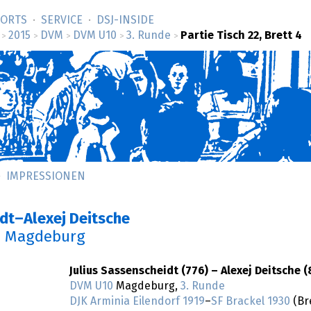
SORTS
SERVICE
DSJ-­INSIDE
2015
DVM
DVM U10
3. Runde
Partie Tisch 22, Brett 4
>
>
>
>
>
IMPRESSIONEN
idt–Alexej Deitsche
n Magdeburg
Julius Sassenscheidt (776) – Alexej Deitsche (
DVM U10
Magdeburg,
3. Runde
DJK Arminia Eilendorf 1919
–
SF Brackel 1930
(Bre