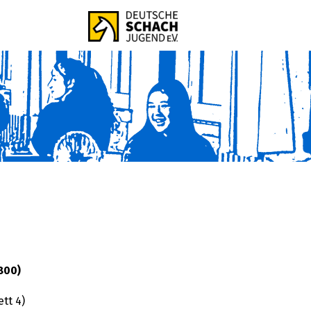
800)
tt 4)