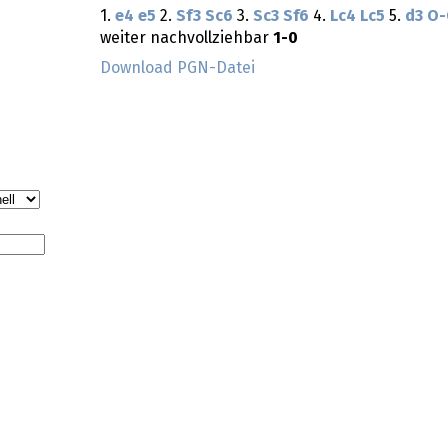
1.
e4
e5
2.
Sf3
Sc6
3.
Sc3
Sf6
4.
Lc4
Lc5
5.
d3
O-
weiter nachvollziehbar
1-0
Download PGN-Datei