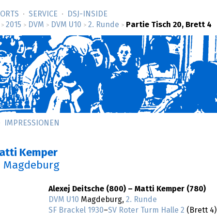
SORTS
SERVICE
DSJ-­INSIDE
2015
DVM
DVM U10
2. Runde
Partie Tisch 20, Brett 4
>
>
>
>
>
IMPRESSIONEN
Matti Kemper
n Magdeburg
Alexej Deitsche (800) – Matti Kemper (780)
DVM U10
Magdeburg,
2. Runde
SF Brackel 1930
–
SV Roter Turm Halle 2
(Brett 4)