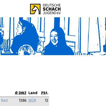
Ø DWZ
Land
Pkt.
 Bad
1386
WÜR
12