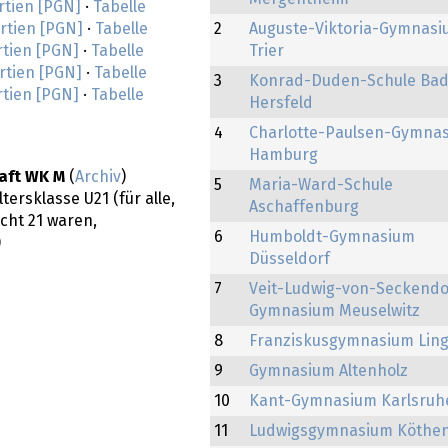
rtien [PGN]
·
Tabelle
rtien [PGN]
·
Tabelle
2
Auguste-Viktoria-Gymnasi
rtien [PGN]
·
Tabelle
Trier
rtien [PGN]
·
Tabelle
3
Konrad-Duden-Schule Ba
rtien [PGN]
·
Tabelle
Hersfeld
4
Charlotte-Paulsen-Gymna
Hamburg
aft WK M
(
Archiv
)
5
Maria-Ward-Schule
ersklasse U21 (für alle,
Aschaffenburg
icht 21 waren,
6
Humboldt-Gymnasium
)
Düsseldorf
7
Veit-Ludwig-von-Seckendo
Gymnasium Meuselwitz
8
Franziskusgymnasium Lin
9
Gymnasium Altenholz
10
Kant-Gymnasium Karlsruh
11
Ludwigsgymnasium Köthe