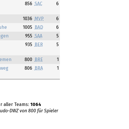
856
SAC
6
1036
MVP
6
uhe
1005
BAD
6
ngen
955
SAA
5
m
935
BER
5
remen
800
BRE
1
rweg
806
BRA
1
r aller Teams:
1064
eudo-DWZ von 800 für Spieler