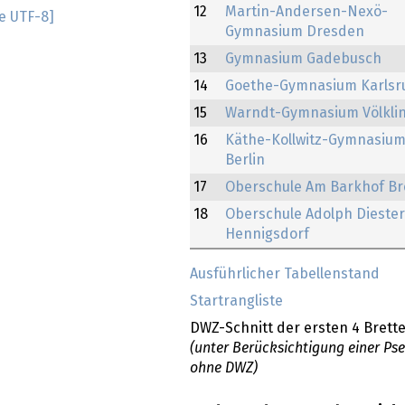
12
Martin-Andersen-Nexö-
e UTF-8]
Gymnasium Dresden
13
Gymnasium Gadebusch
14
Goethe-Gymnasium Karlsr
15
Warndt-Gymnasium Völkli
16
Käthe-Kollwitz-Gymnasiu
Berlin
17
Oberschule Am Barkhof B
18
Oberschule Adolph Dieste
Hennigsdorf
Ausführlicher Tabellenstand
Startrangliste
DWZ-Schnitt der ersten 4 Brette
(unter Berücksichtigung einer Ps
ohne DWZ)