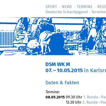
SPORT
NEWS
TERMINE
RES
Deutsche Schachjugend
Termine
>
DSM WK M
07.
–
10.05.2015
in Karls
Daten & Fakten
Termine:
08.05.2015
09.30 Uhr
1. Runde
·
Pa
13.30 Uhr
2. Runde
·
Pa