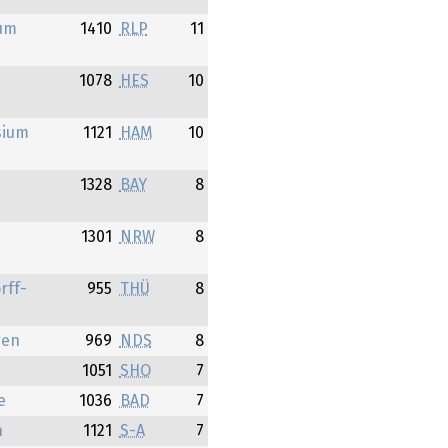
um
1410
RLP
11
d
1078
HES
10
sium
1121
HAM
10
1328
BAY
8
1301
NRW
8
rff-
955
THÜ
8
gen
969
NDS
8
1051
SHO
7
e
1036
BAD
7
n
1121
S-A
7