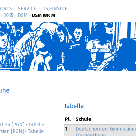
SORTS
SERVICE
DSJ-­INSIDE
2015
DSM
DSM WK M
>
>
>
ruhe
Tabelle
Pl.
Schule
rtien [PGN]
·
Tabelle
1
Deutschorden-Gymnasium
rtien [PGN]
·
Tabelle
Mergentheim