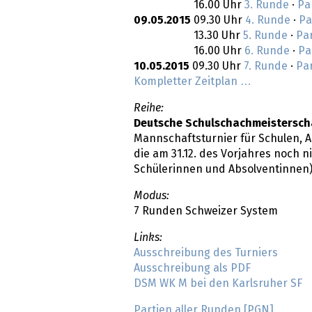
16.00 Uhr
3. Runde
·
Pa
09.05.2015
09.30 Uhr
4. Runde
·
Pa
13.30 Uhr
5. Runde
·
Pa
16.00 Uhr
6. Runde
·
Pa
10.05.2015
09.30 Uhr
7. Runde
·
Pa
Kompletter Zeitplan …
Reihe:
Deutsche Schulschachmeistersch
Mannschaftsturnier für Schulen, Alt
die am 31.12. des Vorjahres noch n
Schülerinnen und Absolventinnen
Modus:
7 Runden Schweizer System
Links:
Ausschreibung des Turniers
Ausschreibung als PDF
DSM WK M bei den Karlsruher SF
Partien aller Runden [PGN]