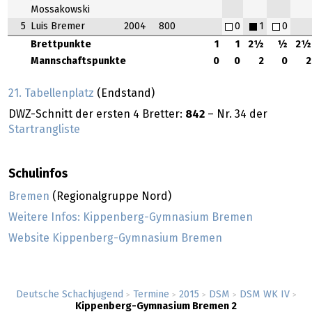
Mossakowski
5
Luis Bremer
2004
800
0
1
0
Brettpunkte
1
1
2½
½
2½
Mannschaftspunkte
0
0
2
0
2
21. Tabellenplatz
(Endstand)
DWZ-Schnitt der ersten 4 Bretter:
842
– Nr. 34 der
Startrangliste
Schulinfos
Bremen
(Regionalgruppe Nord)
Weitere Infos: Kippenberg-Gymnasium Bremen
Website Kippenberg-Gymnasium Bremen
Deutsche Schachjugend
Termine
2015
DSM
DSM WK IV
>
>
>
>
>
Kippenberg-Gymnasium Bremen 2