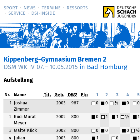
SPORT
NEWS
TERMINE
RESSORTS
SERVICE
DSJ-­INSIDE
Kippenberg-Gymnasium Bremen 2
DSM WK IV
07.
–
10.05.2015
in Bad Homburg
Aufstellung
Nr.
Name
Tit.
Geb.
DWZ
Elo
1
2
3
4
5
1
Joshua
2003
967
0
0
½
0
0
Zimmer
2
Rudi Murat
2002
800
0
1
1
½
1
Meyer
3
Malte Kück
2002
800
0
0
0
½
4
Julian
2003
800
1
0
1