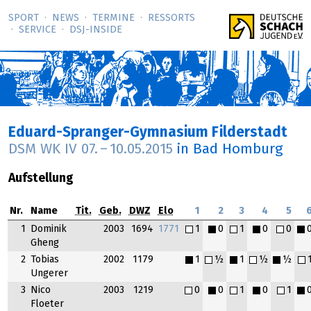
SPORT
NEWS
TERMINE
RESSORTS
SERVICE
DSJ-­INSIDE
Eduard-Spranger-Gymnasium Filderstadt
DSM WK IV
07.
–
10.05.2015
in Bad Homburg
Aufstellung
Nr.
Name
Tit.
Geb.
DWZ
Elo
1
2
3
4
5
1
Dominik
2003
1694
1771
1
0
1
0
0
Gheng
2
Tobias
2002
1179
1
½
1
½
½
Ungerer
3
Nico
2003
1219
0
0
1
0
1
Floeter