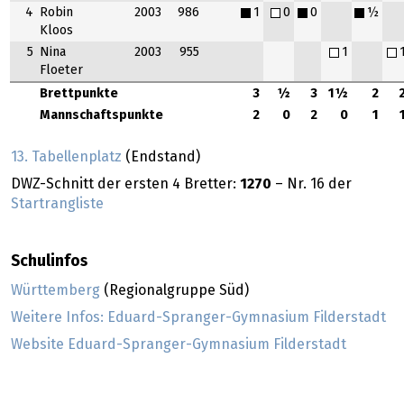
4
Robin
2003
986
1
0
0
½
Kloos
5
Nina
2003
955
1
Floeter
Brettpunkte
3
½
3
1½
2
Mannschaftspunkte
2
0
2
0
1
13. Tabellenplatz
(Endstand)
DWZ-Schnitt der ersten 4 Bretter:
1270
– Nr. 16 der
Startrangliste
Schulinfos
Württemberg
(Regionalgruppe Süd)
Weitere Infos: Eduard-Spranger-Gymnasium Filderstadt
Website Eduard-Spranger-Gymnasium Filderstadt